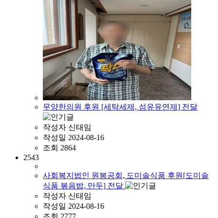
무양한의원 후원 [세탁세제, 섬유유연제] 전달
작성자
신태임
작성일
2024-08-16
조회
2864
2543
사회복지법인 원봉공회, 도미솔식품 후원[도미솔
식품 볶음밥, 만두] 전달
작성자
신태임
작성일
2024-08-16
조회
2777