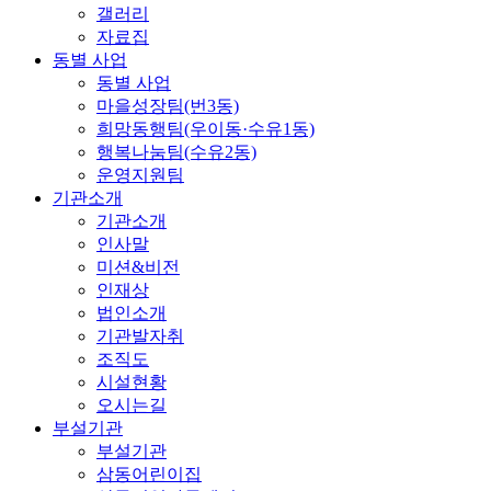
갤러리
자료집
동별 사업
동별 사업
마을성장팀(번3동)
희망동행팀(우이동·수유1동)
행복나눔팀(수유2동)
운영지원팀
기관소개
기관소개
인사말
미션&비전
인재상
법인소개
기관발자취
조직도
시설현황
오시는길
부설기관
부설기관
삼동어린이집