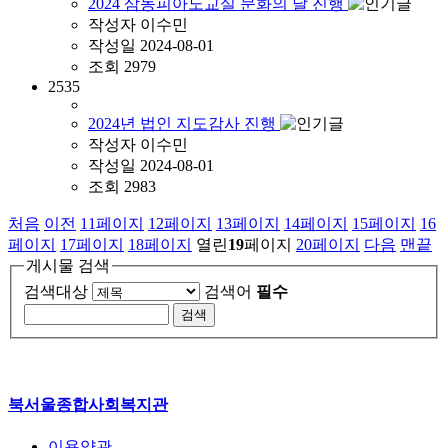
2024 삼동피아노교실 문화의 날 진행
작성자
이수민
작성일
2024-08-01
조회
2979
2535
2024년 법인 지도감사 진행
작성자
이수민
작성일
2024-08-01
조회
2983
처음
이전
11
페이지
12
페이지
13
페이지
14
페이지
15
페이지
16
페이지
17
페이지
18
페이지
열린
19
페이지
20
페이지
다음
맨끝
게시물 검색
검색대상
검색어
필수
북서울종합사회복지관
이용약관