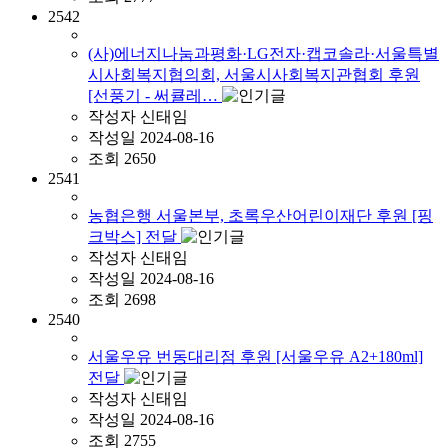
2542
(사)에너지나눔과평화·LG전자·캡코솔라·서울특별
시사회복지협의회, 서울시사회복지관협회 후원
[선풍기 - 써큘레…
작성자
신태임
작성일
2024-08-16
조회
2650
2541
농협은행 서울본부, 초록우산어린이재단 후원 [핑
크박스] 전달
작성자
신태임
작성일
2024-08-16
조회
2698
2540
서울우유 번동대리점 후원 [서울우유 A2+180ml]
전달
작성자
신태임
작성일
2024-08-16
조회
2755