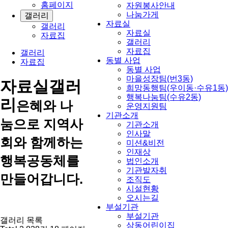
홈페이지
자원봉사안내
나눔가게
갤러리
자료실
갤러리
자료실
자료집
갤러리
자료집
갤러리
동별 사업
자료집
동별 사업
마을성장팀(번3동)
자료실
갤러
희망동행팀(우이동·수유1동)
행복나눔팀(수유2동)
리
은혜와 나
운영지원팀
기관소개
눔으로 지역사
기관소개
인사말
회와 함께하는
미션&비전
인재상
행복공동체를
법인소개
기관발자취
만들어갑니다.
조직도
시설현황
오시는길
부설기관
부설기관
갤러리 목록
삼동어린이집