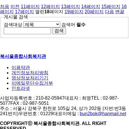
처음
이전
11
페이지
12
페이지
13
페이지
14
페이지
15
페이지
16
페이지
17
페이지
열린
18
페이지
19
페이지
20
페이지
다음
맨끝
게시물 검색
검색대상
검색어
필수
북서울종합사회복지관
이용약관
개인정보처리방침
영상정보처리기기
이메일무단수집거부
인트라넷
사업자등록번호 : 210-82-05947
대표자 : 최명
TEL : 02-987-
5077
FAX : 02-987-5051
주소 : 서울시 강북구 한천로 105길 24, 상가 202동 (지번:번3동
241번지)
우편번호 : 01229
대표이메일 :
bun2bok@hanmail.net
COPYRIGHTⓒ 북서울종합사회복지관. ALL RIGHT
RESERVED.