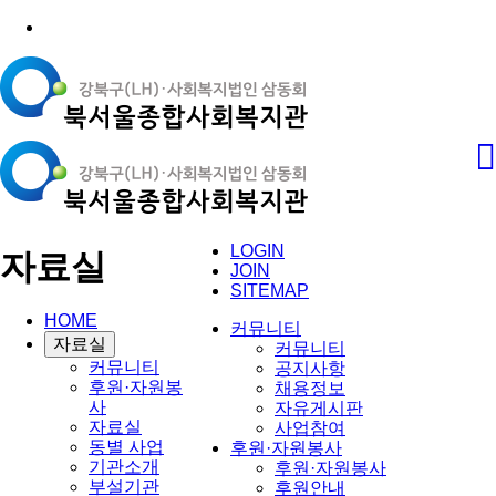
LOGIN
자료실
JOIN
SITEMAP
HOME
커뮤니티
자료실
커뮤니티
커뮤니티
공지사항
후원·자원봉
채용정보
사
자유게시판
자료실
사업참여
동별 사업
후원·자원봉사
기관소개
후원·자원봉사
부설기관
후원안내