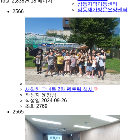
Total 2,838건
18 페이지
삼동지역아동센터
삼동재가방문요양센터
2566
새침한 그녀들 2차 멘토링 실시
작성자
윤창범
작성일
2024-09-26
조회
2769
2565