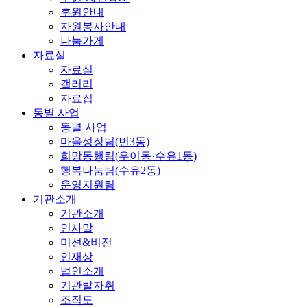
후원안내
자원봉사안내
나눔가게
자료실
자료실
갤러리
자료집
동별 사업
동별 사업
마을성장팀(번3동)
희망동행팀(우이동·수유1동)
행복나눔팀(수유2동)
운영지원팀
기관소개
기관소개
인사말
미션&비전
인재상
법인소개
기관발자취
조직도