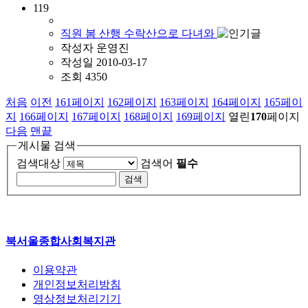
119
직원 봄 산행 수락산으로 다녀와
작성자
운영진
작성일
2010-03-17
조회
4350
처음
이전
161
페이지
162
페이지
163
페이지
164
페이지
165
페이
지
166
페이지
167
페이지
168
페이지
169
페이지
열린
170
페이지
다음
맨끝
게시물 검색
검색대상
검색어
필수
북서울종합사회복지관
이용약관
개인정보처리방침
영상정보처리기기