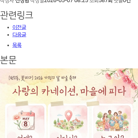
작성자
신성임
작성일
2026-05-07 08:25
조회
587회
댓글
0건
관련링크
이전글
다음글
목록
본문