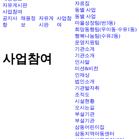
자료집
자유게시판
동별 사업
사업참여
동별 사업
공지사
채용정
자유게
사업참
마을성장팀(번3동)
항
보
시판
여
희망동행팀(우이동·수유1동)
행복나눔팀(수유2동)
운영지원팀
기관소개
사업참여
기관소개
인사말
미션&비전
인재상
법인소개
기관발자취
조직도
시설현황
오시는길
부설기관
부설기관
삼동어린이집
삼동지역아동센터