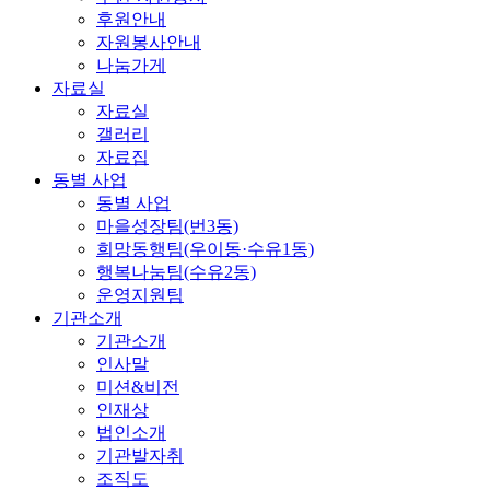
후원안내
자원봉사안내
나눔가게
자료실
자료실
갤러리
자료집
동별 사업
동별 사업
마을성장팀(번3동)
희망동행팀(우이동·수유1동)
행복나눔팀(수유2동)
운영지원팀
기관소개
기관소개
인사말
미션&비전
인재상
법인소개
기관발자취
조직도