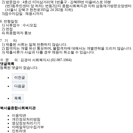
2) 방문접수 : 4호선 미아삼거리역 1번출구 - 강북09번 마을버스로 10분
(번3동주민센터 앞 하차) 번동2단지 종합사회복지관 지하 삼동재가방문요양센터
(서울시 강북구 한천로105길 24 202동 지하)
3)접수마감일 : 채용시까지
6. 전형일정
1) 서류접수 : 수시모집
2) 면접
4) 최종합격자 통보
7. 기 타
1) 제출된 서류는 일체 반환하지 않습니다.
2) 합격자는 개별 유선 통보하며, 불합격자에 대해서는 개별연락을 드리지 않습니다.
3) 제출서류가 사실과 다를 경우 채용이 취소될 수 있습니다.
※ 문 의 : 김경아 사회복지사 (02-987-1064)
댓글목록
등록된 댓글이 없습니다.
이전글
다음글
목록
북서울종합사회복지관
이용약관
개인정보처리방침
영상정보처리기기
이메일무단수집거부
인트라넷