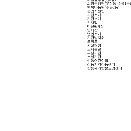
희망동행팀(우이동·수유1동)
행복나눔팀(수유2동)
운영지원팀
기관소개
기관소개
인사말
미션&비전
인재상
법인소개
기관발자취
조직도
시설현황
오시는길
부설기관
부설기관
삼동어린이집
삼동지역아동센터
삼동재가방문요양센터