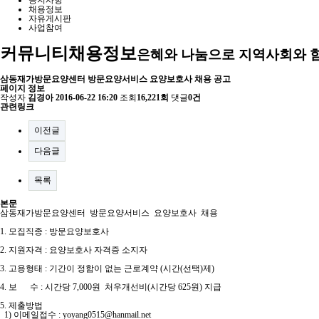
공지사항
채용정보
자유게시판
사업참여
커뮤니티
채용정보
은혜와 나눔으로 지역사회와 
삼동재가방문요양센터 방문요양서비스 요양보호사 채용 공고
페이지 정보
작성자
김경아
2016-06-22 16:20
조회
16,221회
댓글
0건
관련링크
이전글
다음글
목록
본문
삼동재가방문요양센터 방문요양서비스 요양보호사 채용
1. 모집직종 : 방문요양보호사
2. 지원자격 : 요양보호사 자격증 소지자
3. 고용형태 : 기간이 정함이 없는 근로계약 (시간(선택)제)
4. 보 수 : 시간당 7,000원 처우개선비(시간당 625원) 지급
5. 제출방법
1) 이메일접수 :
yoyang0515@hanmail.net