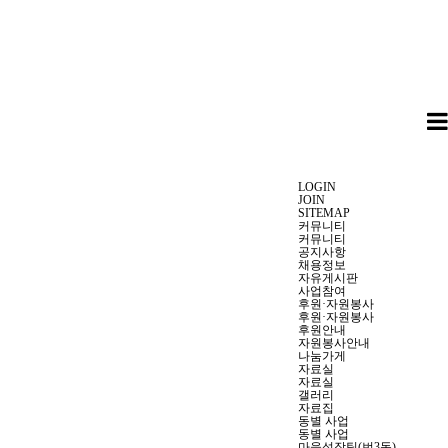
LOGIN
JOIN
SITEMAP
커뮤니티
커뮤니티
공지사항
채용정보
자유게시판
사업참여
후원·자원봉사
후원·자원봉사
후원안내
자원봉사안내
나눔가게
자료실
자료실
갤러리
자료집
동별 사업
동별 사업
마을성장팀(번3동)