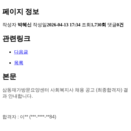
페이지 정보
작성자
박혜신
작성일
2026-04-13 17:34
조회
1,730회
댓글
0건
관련링크
다음글
목록
본문
삼동재가방문요양센터 사회복지사 채용 공고 (최종합격자) 결
과 안내합니다
.
합격자
: 이
** (***-****-**84
)