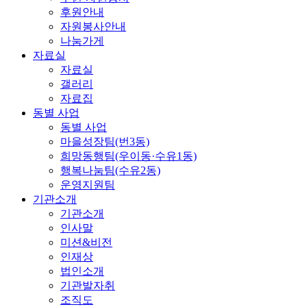
후원안내
자원봉사안내
나눔가게
자료실
자료실
갤러리
자료집
동별 사업
동별 사업
마을성장팀(번3동)
희망동행팀(우이동·수유1동)
행복나눔팀(수유2동)
운영지원팀
기관소개
기관소개
인사말
미션&비전
인재상
법인소개
기관발자취
조직도