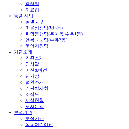
갤러리
자료집
동별 사업
동별 사업
마을성장팀(번3동)
희망동행팀(우이동·수유1동)
행복나눔팀(수유2동)
운영지원팀
기관소개
기관소개
인사말
미션&비전
인재상
법인소개
기관발자취
조직도
시설현황
오시는길
부설기관
부설기관
삼동어린이집