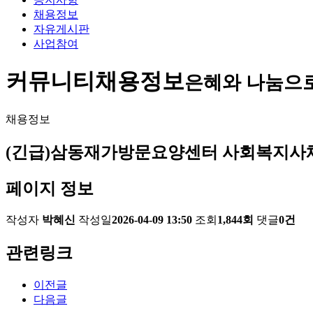
채용정보
자유게시판
사업참여
커뮤니티
채용정보
은혜와 나눔으
채용정보
(긴급)삼동재가방문요양센터 사회복지사
페이지 정보
작성자
박혜신
작성일
2026-04-09 13:50
조회
1,844회
댓글
0건
관련링크
이전글
다음글