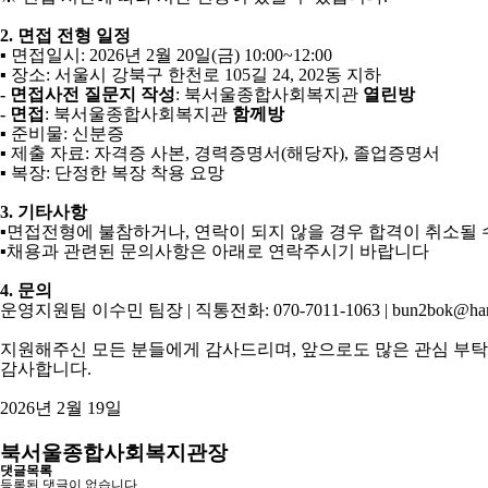
2.
면접 전형 일정
▪
면접일시
: 2026
년
2
월
20
일
(
금
) 10:00~12:00
▪
장소
:
서울시 강북구 한천로
105
길
24, 202
동 지하
-
면접사전 질문지 작성
:
북서울종합사회복지관
열린방
-
면접
:
북서울종합사회복지관
함께방
▪
준비물
:
신분증
▪
제출 자료
:
자격증 사본
,
경력증명서
(
해당자
),
졸업증명서
▪
복장
:
단정한 복장 착용 요망
3.
기타사항
▪
면접전형에 불참하거나
,
연락이 되지 않을 경우 합격이 취소될
▪
채용과 관련된 문의사항은 아래로 연락주시기 바랍니다
4.
문의
운영지원팀 이수민 팀장
|
직통전화
: 070-7011-1063 | bun2bok@han
지원해주신 모든 분들에게 감사드리며
,
앞으로도 많은 관심 부
감사합니다
.
2026
년
2
월
19
일
북서울종합사회복지관장
댓글목록
등록된 댓글이 없습니다.