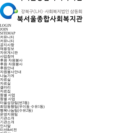
LOGIN
JOIN
SITEMAP
커뮤니티
커뮤니티
공지사항
채용정보
자유게시판
사업참여
후원·자원봉사
후원·자원봉사
후원안내
자원봉사안내
나눔가게
자료실
자료실
갤러리
자료집
동별 사업
동별 사업
마을성장팀(번3동)
희망동행팀(우이동·수유1동)
행복나눔팀(수유2동)
운영지원팀
기관소개
기관소개
인사말
미션&비전