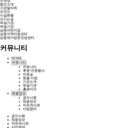
인재상
법인소개
기관발자취
조직도
시설현황
오시는길
부설기관
부설기관
삼동어린이집
삼동지역아동센터
삼동재가방문요양센터
커뮤니티
HOME
커뮤니티
커뮤니티
후원·자원봉사
자료실
동별 사업
기관소개
부설기관
홈페이지
채용정보
공지사항
채용정보
자유게시판
사업참여
공지사항
채용정보
자유게시판
사업참여