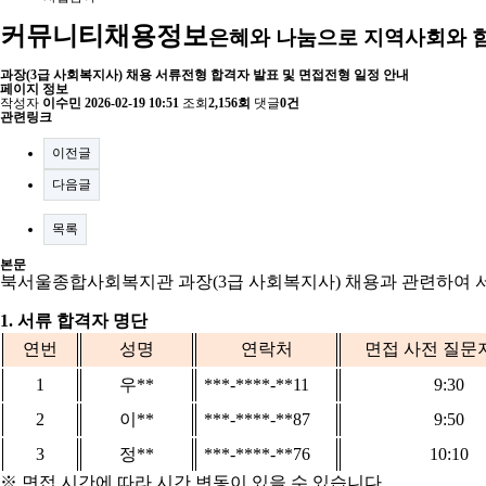
커뮤니티
채용정보
은혜와 나눔으로 지역사회와 
과장(3급 사회복지사) 채용 서류전형 합격자 발표 및 면접전형 일정 안내
페이지 정보
작성자
이수민
2026-02-19 10:51
조회
2,156회
댓글
0건
관련링크
이전글
다음글
목록
본문
북서울종합사회복지관 과장
(3
급 사회복지사
)
채용과 관련하여 
1.
서류 합격자 명단
연번
성명
연락처
면접 사전 질문
1
우
**
***-****-**11
9:30
2
이
**
***-****-**87
9:50
3
정
**
***-****-**76
10:10
※
면접 시간에 따라 시간 변동이 있을 수 있습니다
.