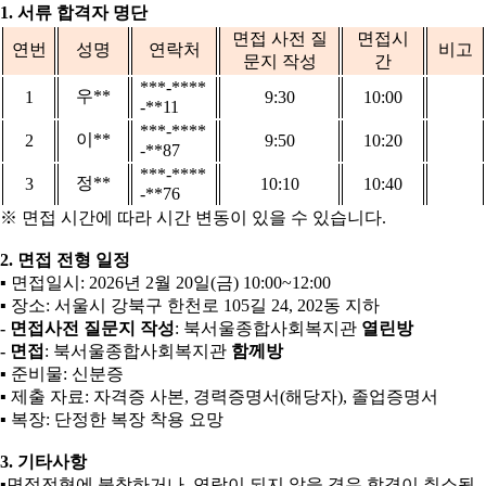
1.
서류 합격자 명단
면접 사전 질
면접시
연번
성명
연락처
비고
문지 작성
간
***-****
우
**
1
9:30
10:00
-**11
***-****
이
**
2
9:50
10:20
-**87
***-****
정
**
3
10:10
10:40
-**76
※
면접 시간에 따라 시간 변동이 있을 수 있습니다
.
2.
면접 전형 일정
▪
면접일시
: 2026
년
2
월
20
일
(
금
) 10:00~12:00
▪
장소
:
서울시 강북구 한천로
105
길
24, 202
동 지하
-
면접사전 질문지 작성
:
북서울종합사회복지관
열린방
-
면접
:
북서울종합사회복지관
함께방
▪
준비물
:
신분증
▪
제출 자료
:
자격증 사본
,
경력증명서
(
해당자
),
졸업증명서
▪
복장
:
단정한 복장 착용 요망
3.
기타사항
▪
면접전형에 불참하거나
,
연락이 되지 않을 경우 합격이 취소될