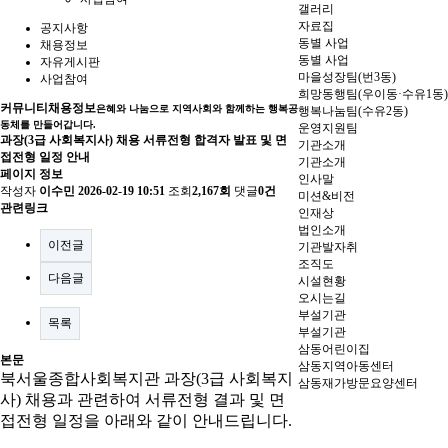
갤러리
자료집
공지사항
동별 사업
채용정보
동별 사업
자유게시판
마을성장팀(번3동)
사업참여
희망동행팀(우이동·수유1동)
커뮤니티
채용정보
은혜와 나눔으로 지역사회와 함께하는 행복공
행복나눔팀(수유2동)
동체를 만들어갑니다.
운영지원팀
과장(3급 사회복지사) 채용 서류전형 합격자 발표 및 면
기관소개
접전형 일정 안내
기관소개
페이지 정보
인사말
작성자
이수민
2026-02-19 10:51
조회
2,167회
댓글
0건
미션&비전
관련링크
인재상
법인소개
이전글
기관발자취
조직도
다음글
시설현황
오시는길
부설기관
목록
부설기관
삼동어린이집
본문
삼동지역아동센터
북서울종합사회복지관 과장
(3
급 사회복지
삼동재가방문요양센터
사
)
채용과 관련하여 서류전형 결과 및 면
접전형 일정을 아래와 같이 안내드립니다
.