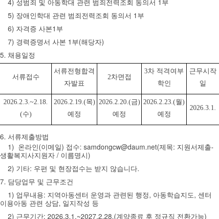
4) 성범죄 및 아동학대 관련 범죄전력조회 동의서 1부
5) 장애인학대 관련 범죄전력조회 동의서 1부
6) 자격증 사본1부
7) 경력증명서 사본 1부(해당자)
5. 채용일정
서류전형합격
3
차 적격여부
근무시작
서류접수
2
차면접
자발표
학인
일
2026.2.3.~2.18.
2026.2.19.(
목
)
2026.2.20.(
금
)
2026.2.23.(
월
)
2026.3.1.
(
수
)
예정
예정
예정
6. 서류제출방법
1) 온라인(이메일) 접수: samdongcw@daum.net(제목: 지원서제출-
생활복지사지원자 / 이름명시)
2) 기타: 우편 및 현장접수는 받지 않습니다.
7. 담당업무 및 근무조건
1) 업무내용: 지역아동센터 운영과 관련된 행정, 아동학습지도, 센터
이용아동 관련 상담, 일지작성 등
2) 근무기간: 2026.3.1.~2027.2.28.(계약종료 후 정규직 전환가능)