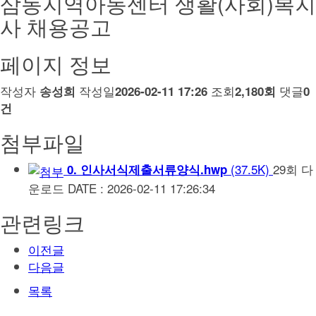
삼동지역아동센터 생활(사회)복지
사 채용공고
페이지 정보
작성자
작성일
조회
댓글
송성희
2026-02-11 17:26
2,180회
0
건
첨부파일
(37.5K)
29회 다
0. 인사서식제출서류양식.hwp
운로드
DATE : 2026-02-11 17:26:34
관련링크
이전글
다음글
목록