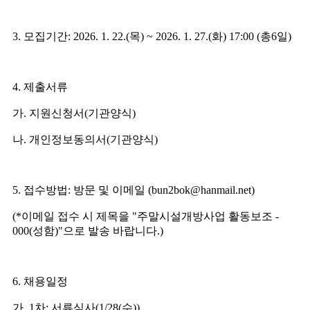
3.
모집기간
: 2026. 1. 22.(
목
) ~ 2026. 1. 27.(
화
) 17:00 (
총
6
일
)
4.
제출서류
가
.
지원신청서
(
기관양식
)
나
.
개인정보동의서
(
기관양식
)
5.
접수방법
:
방문 및 이메일
(bun2bok@hanmail.net)
(*
이메일 접수 시
제목을
"
주말시설개방사업 활동보조
-
000(
성함
)"
으로 발송 바랍니다
.)
6.
채용일정
가
. 1
차
:
서류심사
(1/28(
수
))