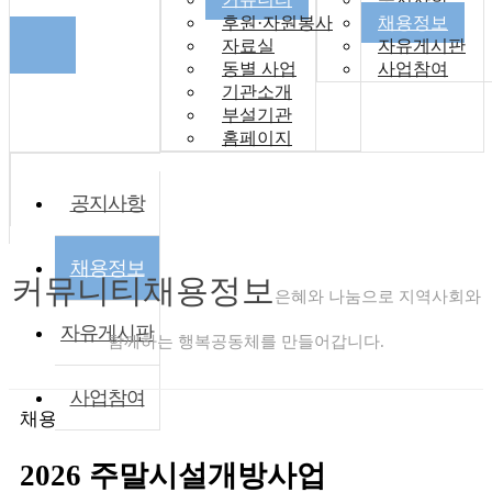
후원·자원봉사
채용정보
자료실
자유게시판
동별 사업
사업참여
기관소개
부설기관
홈페이지
공지사항
채용정보
커뮤니티
채용정보
은혜와 나눔으로 지역사회와
자유게시판
함께하는 행복공동체를 만들어갑니다.
사업참여
채용정보
2026 주말시설개방사업