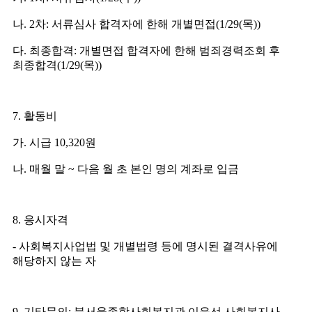
나
. 2
차
:
서류심사 합격자에 한해 개별면접
(1/29(
목
))
다
.
최종합격
:
개별면접 합격자에 한해 범죄경력조회 후
최종합격
(1/29(
목
))
7.
활동비
가
.
시급
10,320
원
나
.
매월 말
~
다음 월 초 본인 명의 계좌로 입금
8.
응시자격
-
사회복지사업법 및 개별법령 등에 명시된 결격사유에
해당하지 않는 자
9.
기타문의
:
북서울종합사회복지관 이윤선 사회복지사