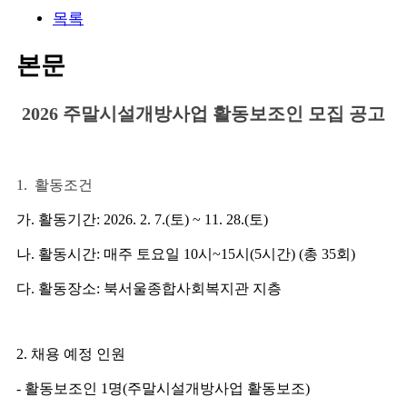
목록
본문
2026
주말시설개방사업 활동보조인 모집 공고
1.
활동조건
가
.
활동기간
: 2026. 2. 7.(
토
) ~ 11. 28.(
토
)
나
.
활동시간
:
매주 토요일
10
시
~15
시
(5
시간
) (
총
35
회
)
다
.
활동장소
:
북서울종합사회복지관 지층
2.
채용 예정 인원
-
활동보조인
1
명
(
주말시설개방사업 활동보조
)