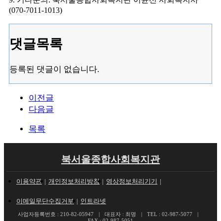
(070-7011-1013)
댓글목록
등록된 댓글이 없습니다.
이전글
다음글
목록
북서울종합사회복지관
이용약관
개인정보처리방침
영상정보처리기기
이메일무단수집거부
인트라넷
사업자등록번호 : 210-82-05947
대표자 : 최명
TEL : 02-987-5077
FAX : 02-987-5051