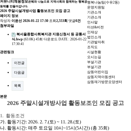
커뮤니티
채용정보
은혜와 나눔으로 지역사회와 함께하는 행복공
행복나눔팀(수유2동)
동체를 만들어갑니다.
운영지원팀
2026 주말시설개방사업 활동보조인 모집 공고
기관소개
페이지 정보
기관소개
작성자
이윤선
2026-01-22 17:30
조회
2,553회
댓글
0건
인사말
첨부파일
미션&비전
인재상
북서울종합사회복지관 지원신청서 등 공통서
법인소개
식.hwp
(63.0K)
45회 다운로드
DATE : 2026-01-22
기관발자취
17:30:41
조직도
관련링크
시설현황
오시는길
부설기관
이전글
부설기관
삼동어린이집
다음글
삼동지역아동센터
삼동재가방문요양센터
목록
본문
2026
주말시설개방사업 활동보조인 모집 공고
1.
활동조건
가
.
활동기간
: 2026. 2. 7.(
토
) ~ 11. 28.(
토
)
나
.
활동시간
:
매주 토요일
10
시
~15
시
(5
시간
) (
총
35
회
)