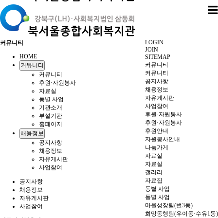
LOGIN
커뮤니티
JOIN
HOME
SITEMAP
커뮤니티
커뮤니티
커뮤니티
커뮤니티
공지사항
후원·자원봉사
채용정보
자료실
자유게시판
동별 사업
사업참여
기관소개
후원·자원봉사
부설기관
후원·자원봉사
홈페이지
후원안내
채용정보
자원봉사안내
공지사항
나눔가게
채용정보
자료실
자유게시판
자료실
사업참여
갤러리
자료집
공지사항
동별 사업
채용정보
동별 사업
자유게시판
마을성장팀(번3동)
사업참여
희망동행팀(우이동·수유1동)