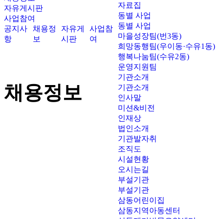
자료집
자유게시판
동별 사업
사업참여
동별 사업
공지사
채용정
자유게
사업참
마을성장팀(번3동)
항
보
시판
여
희망동행팀(우이동·수유1동)
행복나눔팀(수유2동)
운영지원팀
기관소개
채용정보
기관소개
인사말
미션&비전
인재상
법인소개
기관발자취
조직도
시설현황
오시는길
부설기관
부설기관
삼동어린이집
삼동지역아동센터