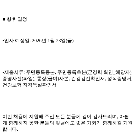
■
향후 일정
▪
입사 예정일
: 2026
년
1
월
23
일
(
금
)
▪
제출서류
:
주민등록등본
,
주민등록초본
(
군경력 확인
_
해당자
),
증명사진
(
파일
),
통장
(
급여
)
사본
,
건강검진확인서
,
성적증명서
,
건강보험 자격득실확인서
이번 채용에 지원해 주신 모든 분들께 깊이 감사드리며
,
아쉽
게 함께하지 못한 분들의 앞날에도 좋은 기회가 함께하길 기원
합니다
.