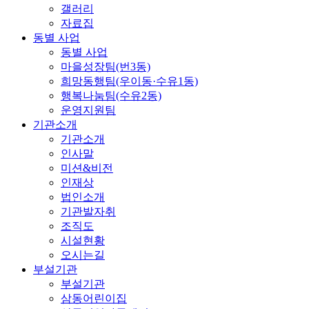
갤러리
자료집
동별 사업
동별 사업
마을성장팀(번3동)
희망동행팀(우이동·수유1동)
행복나눔팀(수유2동)
운영지원팀
기관소개
기관소개
인사말
미션&비전
인재상
법인소개
기관발자취
조직도
시설현황
오시는길
부설기관
부설기관
삼동어린이집