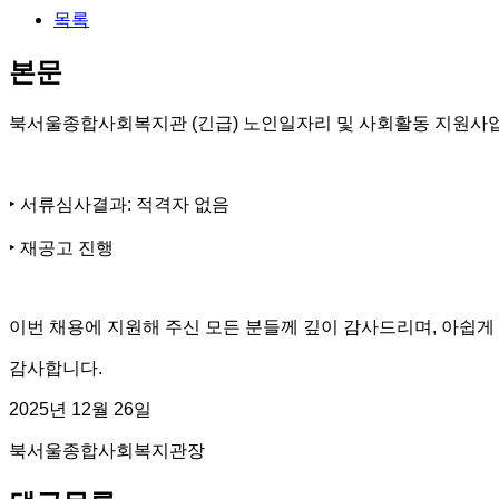
목록
본문
북서울종합사회복지관
(
긴급
)
노인일자리 및 사회활동 지원사
‣ 서류
심사결과
:
적격자 없음
‣
재공고 진행
이번 채용에 지원해 주신 모든 분들께 깊이 감사드리며
,
아쉽게
감사합니다
.
2025
년
12
월 26일
북서울종합사회복지관장