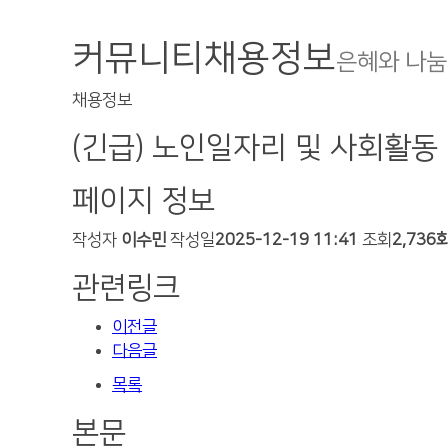
커뮤니티
채용정보
은혜와 나눔
채용정보
(긴급) 노인일자리 및 사회활동
페이지 정보
작성자
이수민
작성일
2025-12-19 11:41
조회
2,736
관련링크
이전글
다음글
목록
본문