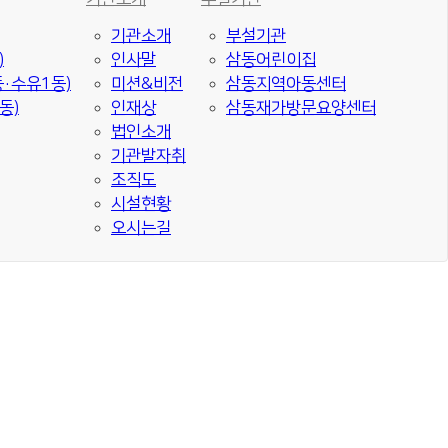
기관소개
부설기관
)
인사말
삼동어린이집
·수유1동)
미션&비전
삼동지역아동센터
동)
인재상
삼동재가방문요양센터
법인소개
기관발자취
조직도
시설현황
오시는길