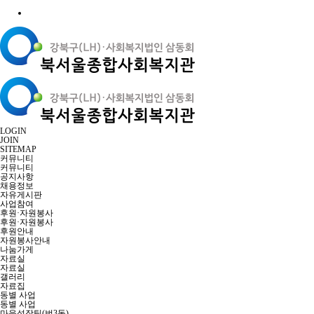
LOGIN
JOIN
SITEMAP
커뮤니티
커뮤니티
공지사항
채용정보
자유게시판
사업참여
후원·자원봉사
후원·자원봉사
후원안내
자원봉사안내
나눔가게
자료실
자료실
갤러리
자료집
동별 사업
동별 사업
마을성장팀(번3동)