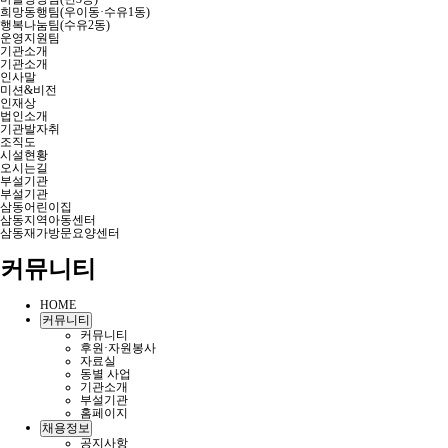
희망동행팀(우이동·수유1동)
행복나눔팀(수유2동)
운영지원팀
기관소개
기관소개
인사말
미션&비전
인재상
법인소개
기관발자취
조직도
시설현황
오시는길
부설기관
부설기관
삼동어린이집
삼동지역아동센터
삼동재가방문요양센터
커뮤니티
HOME
커뮤니티
커뮤니티
후원·자원봉사
자료실
동별 사업
기관소개
부설기관
홈페이지
채용정보
공지사항