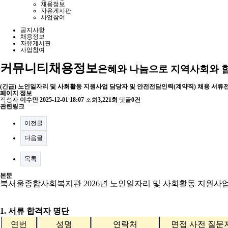
채용정보
자유게시판
사업참여
공지사항
채용정보
자유게시판
사업참여
커뮤니티
채용정보
은혜와 나눔으로 지역사회와 
(긴급) 노인일자리 및 사회활동 지원사업 담당자 및 안전전담인력(계약직) 채용 서류
페이지 정보
작성자
이수민
2025-12-01 18:07
조회
3,221회
댓글
0건
관련링크
이전글
다음글
목록
본문
북서울종합사회복지관
2026
년 노인일자리 및 사회활동 지원사
1.
서류 합격자 명단
연번
성명
연락처
면접 사전 질문