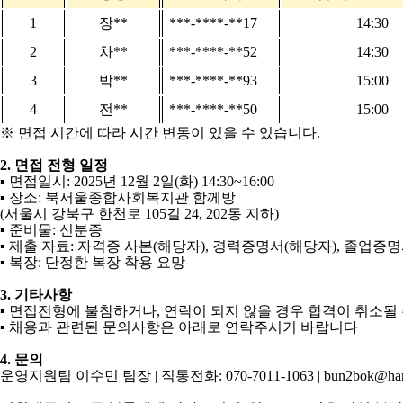
1
장
**
***-****-**17
14:30
2
차
**
***-****-**52
14:30
3
박
**
***-****-**93
15:00
4
전
**
***-****-**50
15:00
※
면접 시간에 따라 시간 변동이 있을 수 있습니다
.
2.
면접 전형 일정
▪
면접일시
: 2025
년
12
월
2
일
(
화
) 14:30~16:00
▪
장소
:
북서울종합사회복지관 함께방
(
서울시 강북구 한천로
105
길
24, 202
동 지하
)
▪
준비물
:
신분증
▪
제출 자료
:
자격증 사본
(
해당자
),
경력증명서
(
해당자
),
졸업증명
▪
복장
:
단정한 복장 착용 요망
3.
기타사항
▪
면접전형에 불참하거나
,
연락이 되지 않을 경우 합격이 취소될
▪
채용과 관련된 문의사항은 아래로 연락주시기 바랍니다
4.
문의
운영지원팀 이수민 팀장
|
직통전화
: 070-7011-1063 | bun2bok@han