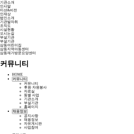
기관소개
인사말
미션&비전
인재상
법인소개
기관발자취
조직도
시설현황
오시는길
부설기관
부설기관
삼동어린이집
삼동지역아동센터
삼동재가방문요양센터
커뮤니티
HOME
커뮤니티
커뮤니티
후원·자원봉사
자료실
동별 사업
기관소개
부설기관
홈페이지
채용정보
공지사항
채용정보
자유게시판
사업참여