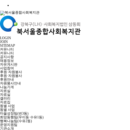
LOGIN
JOIN
SITEMAP
커뮤니티
커뮤니티
공지사항
채용정보
자유게시판
사업참여
후원·자원봉사
후원·자원봉사
후원안내
자원봉사안내
나눔가게
자료실
자료실
갤러리
자료집
동별 사업
동별 사업
마을성장팀(번3동)
희망동행팀(우이동·수유1동)
행복나눔팀(수유2동)
운영지원팀
기관소개