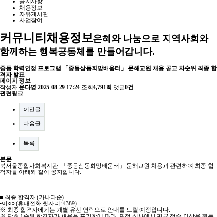
공지사항
채용정보
자유게시판
사업참여
커뮤니티
채용정보
은혜와 나눔으로 지역사회와
함께하는 행복공동체를 만들어갑니다.
중등 학력인정 프로그램 「중등삼동희망배움터」 문해교원 채용 공고 차순위 최종 합
격자 발표
페이지 정보
작성자
윤다영
2025-08-29 17:24
조회
4,791회
댓글
0건
관련링크
이전글
다음글
목록
본문
북서울종합사회복지관 「중등삼동희망배움터」 문해교원 채용과 관련하여 최종 합
격자를 아래와 같이 공지합니다.
■ 최종 합격자 (가나다순)
▪이○○ (휴대전화 뒷자리: 4389)
※ 최종 합격자에게는 개별 유선 연락으로 안내를 드릴 예정입니다.
※ 당초 1순위 합격자가 채용을 포기함에 따라, 면접 심사에서 평균 점수 이상을 획득