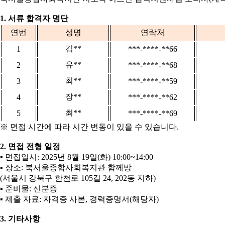
1.
서류 합격자 명단
연번
성명
연락처
김
**
1
***-****-**66
유
**
2
***-****-**68
최
**
3
***-****-**59
장
**
4
***-****-**62
최
**
5
***-****-**69
※
면접 시간에 따라 시간 변동이 있을 수 있습니다
.
2.
면접 전형 일정
▪
면접일시
: 2025
년
8
월
19
일
(
화
) 10:00~14:00
▪
장소
:
북서울종합사회복지관 함께방
(
서울시 강북구 한천로
105
길
24, 202
동 지하
)
▪
준비물
:
신분증
▪
제출 자료
:
자격증 사본
,
경력증명서
(
해당자
)
3.
기타사항