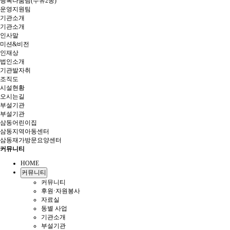
행복나눔팀(수유2동)
운영지원팀
기관소개
기관소개
인사말
미션&비전
인재상
법인소개
기관발자취
조직도
시설현황
오시는길
부설기관
부설기관
삼동어린이집
삼동지역아동센터
삼동재가방문요양센터
커뮤니티
HOME
커뮤니티
커뮤니티
후원·자원봉사
자료실
동별 사업
기관소개
부설기관