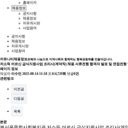
홈페이지
채용정보
공지사항
채용정보
자유게시판
사업참여
공지사항
채용정보
자유게시판
사업참여
커뮤니티
채용정보
은혜와 나눔으로 지역사회와 함께하는 행복공동체를 만들어갑니다.
저소득 어르신 급식지원사업 조리사(계약직) 채용 서류전형 합격자 발표 및 면접전형
페이지 정보
작성자
이수민
2025-08-14 11:18
조회
4,729회
댓글
0건
관련링크
이전글
다음글
목록
본문
북서울종합사회복지관 저소득 어르신 급식지원사업 조리사
(
계