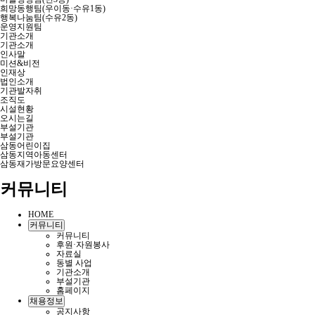
희망동행팀(우이동·수유1동)
행복나눔팀(수유2동)
운영지원팀
기관소개
기관소개
인사말
미션&비전
인재상
법인소개
기관발자취
조직도
시설현황
오시는길
부설기관
부설기관
삼동어린이집
삼동지역아동센터
삼동재가방문요양센터
커뮤니티
HOME
커뮤니티
커뮤니티
후원·자원봉사
자료실
동별 사업
기관소개
부설기관
홈페이지
채용정보
공지사항