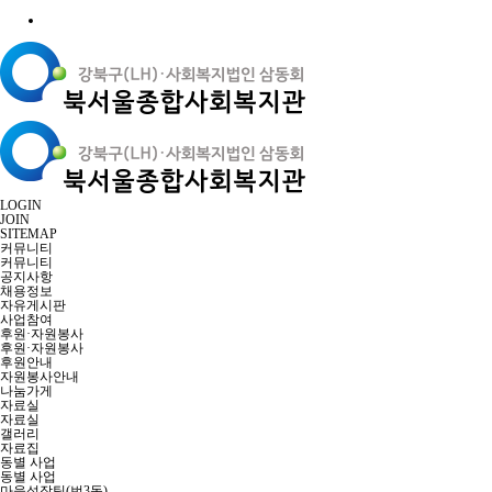
LOGIN
JOIN
SITEMAP
커뮤니티
커뮤니티
공지사항
채용정보
자유게시판
사업참여
후원·자원봉사
후원·자원봉사
후원안내
자원봉사안내
나눔가게
자료실
자료실
갤러리
자료집
동별 사업
동별 사업
마을성장팀(번3동)