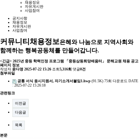
채용정보
자유게시판
사업참여
공지사항
채용정보
자유게시판
사업참여
커뮤니티
채용정보
은혜와 나눔으로 지역사회와
함께하는 행복공동체를 만들어갑니다.
<긴급> 2025년 중등 학력인정 프로그램 「중등삼동희망배움터」 문해교원 채용 공고
페이지 정보
작성자
윤다영
2025-07-22 15:26
조회
5,316회
댓글
0건
첨부파일
공통 서식 응시지원서, 자기소개서붙임1.hwp
(91.5K)
75회 다운로드
DATE
: 2025-07-22 15:26:18
관련링크
이전글
다음글
목록
본문