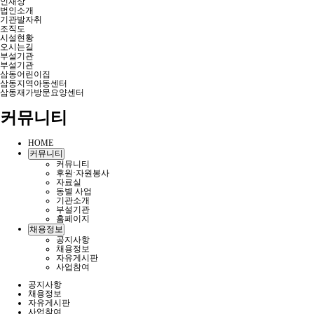
인재상
법인소개
기관발자취
조직도
시설현황
오시는길
부설기관
부설기관
삼동어린이집
삼동지역아동센터
삼동재가방문요양센터
커뮤니티
HOME
커뮤니티
커뮤니티
후원·자원봉사
자료실
동별 사업
기관소개
부설기관
홈페이지
채용정보
공지사항
채용정보
자유게시판
사업참여
공지사항
채용정보
자유게시판
사업참여