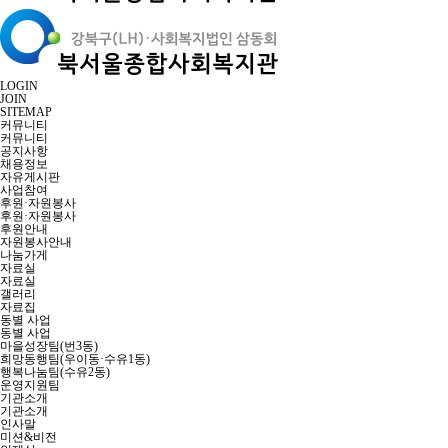
LOGIN
JOIN
SITEMAP
커뮤니티
커뮤니티
공지사항
채용정보
자유게시판
사업참여
후원·자원봉사
후원·자원봉사
후원안내
자원봉사안내
나눔가게
자료실
자료실
갤러리
자료집
동별 사업
동별 사업
마을성장팀(번3동)
희망동행팀(우이동·수유1동)
행복나눔팀(수유2동)
운영지원팀
기관소개
기관소개
인사말
미션&비전