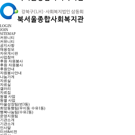
LOGIN
JOIN
SITEMAP
커뮤니티
커뮤니티
공지사항
채용정보
자유게시판
사업참여
후원·자원봉사
후원·자원봉사
후원안내
자원봉사안내
나눔가게
자료실
자료실
갤러리
자료집
동별 사업
동별 사업
마을성장팀(번3동)
희망동행팀(우이동·수유1동)
행복나눔팀(수유2동)
운영지원팀
기관소개
기관소개
인사말
미션&비전