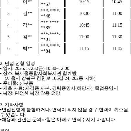
2
이
**
10:15
10:45
**57
***-****-
3
김
**
10:30
11:00
**48
***-****-
4
김
**
10:45
11:15
**85
***-****-
5
김
**
11:00
11:30
**01
***-****-
6
박
**
11:15
11:45
**84
2.
면접 전형 일정
▪
일시
: 2025. 5. 23.(
금
) 10:30~12:00
▪
장소
:
북서울종합사회복지관 함께방
(
서울시 강북구 한천로
105
길
24, 202
동 지하
)
▪
준비물
:
신분증
▪ 제출 자료:
자격증 사본
,
경력증명서
(
해당자
),
졸업증명서
▪
복장
:
단정한 복장 착용 요망
3.
기타사항
▪
면접전형에 불참하거나
,
연락이 되지 않을 경우 합격이 취소될
수 있습니다
.
▪
채용과 관련된 문의사항은 아래로 연락주시기 바랍니다
문의