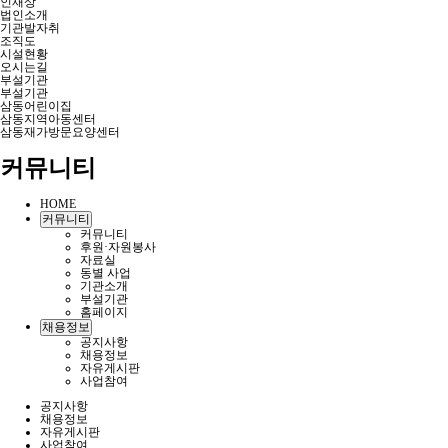
인재상
법인소개
기관발자취
조직도
시설현황
오시는길
부설기관
부설기관
삼동어린이집
삼동지역아동센터
삼동재가방문요양센터
커뮤니티
HOME
커뮤니티
커뮤니티
후원·자원봉사
자료실
동별 사업
기관소개
부설기관
홈페이지
채용정보
공지사항
채용정보
자유게시판
사업참여
공지사항
채용정보
자유게시판
사업참여