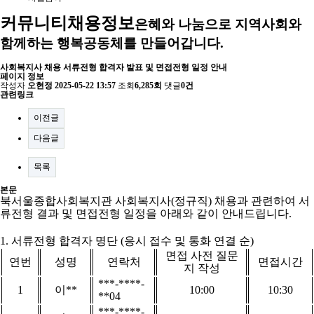
커뮤니티
채용정보
은혜와 나눔으로 지역사회와
함께하는 행복공동체를 만들어갑니다.
사회복지사 채용 서류전형 합격자 발표 및 면접전형 일정 안내
페이지 정보
작성자
오현정
2025-05-22 13:57
조회
6,285회
댓글
0건
관련링크
이전글
다음글
목록
본문
북서울종합사회복지관 사회복지사
(
정규직
)
채용과 관련하여 서
류전형 결과 및 면접전형 일정을 아래와 같이 안내드립니다
.
1.
서류전형 합격자 명단
(
응시 접수 및 통화 연결 순
)
면접 사전 질문
연번
성명
연락처
면접시간
지 작성
***-****-
1
이
**
10:00
10:30
**04
***-****-