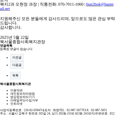
복지
2
과 오현정 과장
|
직통전화
: 070-7011-1060 |
bun2bok@hanm
ail.net
지원해주신 모든 분들에게 감사드리며
,
앞으로도 많은 관심 부탁
드립니다
.
감사합니다
.
2025
년
5
월
22
일
북서울종합사회복지관장
댓글목록
등록된 댓글이 없습니다.
이전글
다음글
목록
북서울종합사회복지관
이용약관
개인정보처리방침
영상정보처리기기
이메일무단수집거부
인트라넷
사업자등록번호 : 210-82-05947
대표자 : 최명
TEL : 02-987-5077
FAX : 02-987-5051
주소 : 서울시 강북구 한천로 105길 24, 상가 202동 (지번:번3동 241번지)
우편번호 : 012