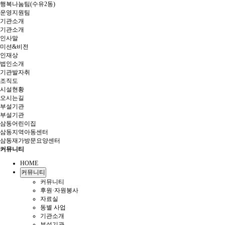
행복나눔팀(수유2동)
운영지원팀
기관소개
기관소개
인사말
미션&비전
인재상
법인소개
기관발자취
조직도
시설현황
오시는길
부설기관
부설기관
삼동어린이집
삼동지역아동센터
삼동재가방문요양센터
커뮤니티
HOME
커뮤니티
커뮤니티
후원·자원봉사
자료실
동별 사업
기관소개
부설기관