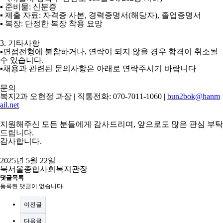
▪
준비물
:
신분증
▪ 제출 자료:
자격증 사본
,
경력증명서
(
해당자
),
졸업증명서
▪
복장
:
단정한 복장 착용 요망
3.
기타사항
▪
면접전형에 불참하거나
,
연락이 되지 않을 경우 합격이 취소될
수 있습니다
.
▪
채용과 관련된 문의사항은 아래로 연락주시기 바랍니다
문의
복지
2
과 오현정 과장
|
직통전화
: 070-7011-1060 |
bun2bok@hanm
ail.net
지원해주신 모든 분들에게 감사드리며
,
앞으로도 많은 관심 부탁
드립니다
.
감사합니다
.
2025
년
5
월
22
일
북서울종합사회복지관장
댓글목록
등록된 댓글이 없습니다.
이전글
다음글