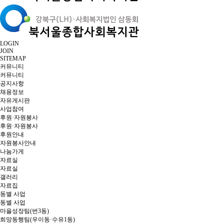
LOGIN
JOIN
SITEMAP
커뮤니티
커뮤니티
공지사항
채용정보
자유게시판
사업참여
후원·자원봉사
후원·자원봉사
후원안내
자원봉사안내
나눔가게
자료실
자료실
갤러리
자료집
동별 사업
동별 사업
마을성장팀(번3동)
희망동행팀(우이동·수유1동)