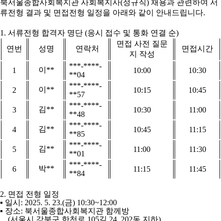
북서울종합사회복지관 사회복지사
(
정규직
)
채용과 관련하여 서
류전형 결과 및 면접전형 일정을 아래와 같이 안내드립니다
.
1.
서류전형 합격자 명단
(
응시 접수 및 통화 연결 순
)
면접 사전 질문
연번
성명
연락처
면접시간
지 작성
***-****-
이
**
1
10:00
10:30
**04
***-****-
이
**
2
10:15
10:45
**57
***-****-
김
**
3
10:30
11:00
**48
***-****-
김
**
4
10:45
11:15
**85
***-****-
김
**
5
11:00
11:30
**01
***-****-
박
**
6
11:15
11:45
**84
2.
면접 전형 일정
▪
일시
: 2025. 5. 23.(
금
) 10:30~12:00
▪
장소
:
북서울종합사회복지관 함께방
(
서울시 강북구 한천로
105
길
24, 202
동 지하
)