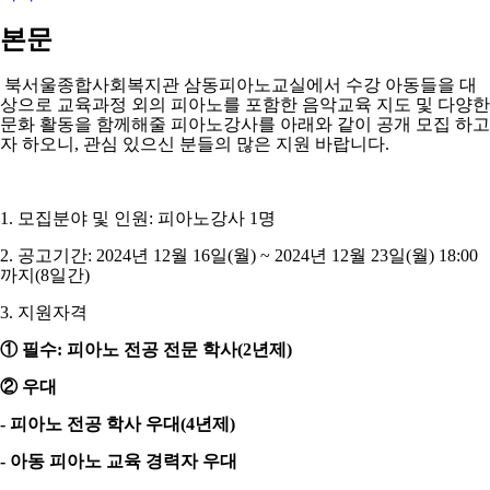
본문
북서울종합사회복지관 삼동피아노교실에서 수강 아동들을 대
상으로 교육과정 외의 피아노를 포함한 음악교육 지도 및 다양한
문화 활동을 함께해줄 피아노강사를 아래와 같이 공개 모집 하고
자 하오니
,
관심 있으신 분들의 많은 지원 바랍니다
.
1.
모집분야 및 인원
:
피아노강사
1
명
2.
공고기간
: 2024
년
12
월
16
일
(
월
) ~ 2024
년
12
월
23
일
(
월
) 18:00
까지
(8
일간
)
3.
지원자격
①
필수
:
피아노 전공 전문 학사
(2
년제
)
②
우대
-
피아노 전공 학사 우대
(4
년제
)
-
아동 피아노 교육 경력자 우대