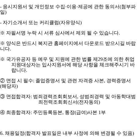
-
응시지원서 및 개인정보 수집
·
이용
·
제공에 관한 동의서
(
첨부파
일
)
-
자기소개서 또는 커리큘럼
(
자유양식
)
※
자필서명 누락 시 서류 심사에서 제외 될 수 있습니다
.
※
양식은 반드시 복지관 홈페이지에서 다운로드 받으시길 바랍
니다
.
※
국가유공자 등 예우 및 지원에 관한 법률 제
29
조에 의한 취업
지원대상자는 입사지원서에 해당 사항을 체크해주시기 바
랍니다
.
②
면접 시 필수
:
졸업증명서 및 관련 자격증 사본
,
경력증명서
(
해당자
)
③
면접합격자
:
범죄경력조회회보서
,
성범죄경력 및 아동학대범
죄전력조회회신서
(
전자동의
)
④
최종합격자
:
주민등록등본
,
통장
(
급여
)
사본
1
부
6.
채용일정
(
합격자 발표일은 내부 사정에 의해 변경될 수 있음
)