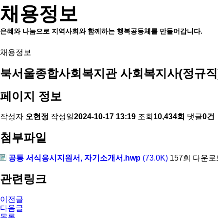
채용정보
은혜와 나눔으로 지역사회와 함께하는 행복공동체를 만들어갑니다.
채용정보
북서울종합사회복지관 사회복지사(정규직)
페이지 정보
작성자
오현정
작성일
2024-10-17 13:19
조회
10,434회
댓글
0건
첨부파일
공통 서식응시지원서, 자기소개서.hwp
(73.0K)
157회 다운로
관련링크
이전글
다음글
목록