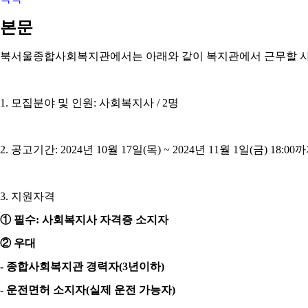
본문
북서울종합사회복지관에서는 아래와 같이 복지관에서 근무할 사
1.
모집분야 및 인원
:
사회복지사
/ 2
명
2.
공고기간
: 2024
년
10
월
17
일
(
목
) ~ 2024
년
11
월
1
일
(
금
) 18:00
까
3.
지원자격
①
필수
:
사회복지사 자격증 소지자
②
우대
-
종합사회복지관 경력자
(3
년이하
)
-
운전면허 소지자
(
실제 운전 가능자
)