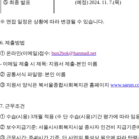
⑤
최종 발표
(
예정
) 2024. 11. 7.(
목
)
※
면접 일정은 상황에 따라 변경될 수 있습니다
.
6.
제출방법
①
온라인
(
이메일
)
접수
:
bun2bok@hanmail.net
-
이메일 제출 시 제목
:
지원서 제출
-
본인 이름
②
공통서식 파일명
:
본인 이름
③
지원서 양식은 북서울종합사회복지관 홈페이지
www.saeun.c
7.
근무조건
①
수습
(
시용
) 3
개월 적용
(
※
단 수습
(
시용
)
기간 평가에 따라 임
②
보수지급기준
:
서울시사회복지시설 종사자 인건비 지급기준
③
근무시간
:
주
40
시간 기준
.
단 사업의 특성상 필요에 따라 탄력