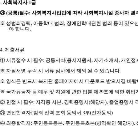
-
사회복지사
1
급
③
(
공통
)
필수
:
사회복지사업법에 따라 사회복지시설 종사자 결격
※
성범죄경력
,
아동학대 범죄
,
장애인학대관련 범죄 등이 있으신
야 합니다
.
4.
제출서류
①
서류접수 시 필수
:
공통서식
(
응시지원서
,
자기소개서
,
개인정
※
자필서명 누락 시 서류 심사에서 제외 될 수 있습니다
.
※
양식은 반드시 복지관 홈페이지에서 다운로드 받으시길 바
※
국가유공자 등 예우 및 지원에 관한 법률 제
29
조에 의한 취업
②
면접 시 필수
:
자격증 사본
,
경력증명서
(
해당자
),
졸업증명서 
③
면접합격자
:
범죄 전력 조회 동의서
3
부
(
전자동의
)
④
최종합격자
:
주민등록등본
,
주민등록초본
(
병역확인 해당자
),