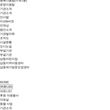
행복나눔팀(수유2동)
운영지원팀
기관소개
기관소개
인사말
미션&비전
인재상
법인소개
기관발자취
조직도
시설현황
오시는길
부설기관
부설기관
삼동어린이집
삼동지역아동센터
삼동재가방문요양센터
HOME
커뮤니티
커뮤니티
후원·자원봉사
자료실
동별 사업
기관소개