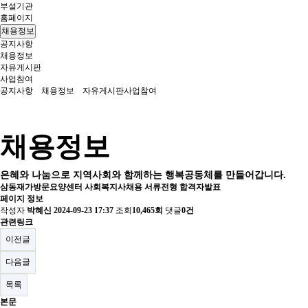
부설기관
홈페이지
채용정보
공지사항
채용정보
자유게시판
사업참여
공지사항
채용정보
자유게시판
사업참여
채용정보
은혜와 나눔으로 지역사회와 함께하는 행복공동체를 만들어갑니다.
삼동재가방문요양센터 사회복지사채용 서류전형 합격자발표
페이지 정보
작성자
박혜신
2024-09-23 17:37
조회
10,465회
댓글
0건
관련링크
이전글
다음글
목록
본문