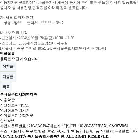
삼동재가방문요양센터 사회복지사 채용에 응시해 주신 모든 분들께 감사의 말씀드립
응시자 중 서류전형 합격자를 아래와 같이 발표합니다.
가. 서류 합격자 명단
성명 : 양** 연락처 : ***-****-3947
나. 2차 면접 일정
-면접일시 : 2024년 09월 20일(금) 10:30 ~11:00
-면접장소 : 삼동재가방문요양센터 사무실
(서울시 강북구 한천로 105길 24, 북서울종합사회복지관 지하1층)
댓글목록
등록된 댓글이 없습니다.
이전글
다음글
목록
북서울종합사회복지관
이용약관
개인정보처리방침
영상정보처리기기
이메일무단수집거부
인트라넷
사업자등록번호 : 210-82-05947
대표자 : 최명
TEL : 02-987-5077
FAX : 02-987-5051
주소 : 서울시 강북구 한천로 105길 24, 상가 202동 (지번:번3동 241번지)
우편번호 : 012
COPYRIGHTⓒ 북서울종합사회복지관. ALL RIGHT RESERVED.