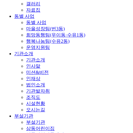
갤러리
자료집
동별 사업
동별 사업
마을성장팀(번3동)
희망동행팀(우이동·수유1동)
행복나눔팀(수유2동)
운영지원팀
기관소개
기관소개
인사말
미션&비전
인재상
법인소개
기관발자취
조직도
시설현황
오시는길
부설기관
부설기관
삼동어린이집