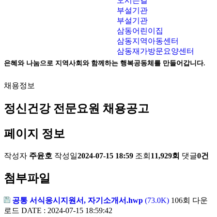
오시는길
부설기관
부설기관
삼동어린이집
삼동지역아동센터
삼동재가방문요양센터
은혜와 나눔으로 지역사회와 함께하는 행복공동체를 만들어갑니다.
채용정보
정신건강 전문요원 채용공고
페이지 정보
작성자
주윤호
작성일
2024-07-15 18:59
조회
11,929회
댓글
0건
첨부파일
공통 서식응시지원서, 자기소개서.hwp
(73.0K)
106회 다운
로드
DATE : 2024-07-15 18:59:42