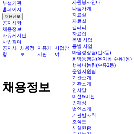
자원봉사안내
부설기관
나눔가게
홈페이지
자료실
채용정보
자료실
공지사항
갤러리
채용정보
자료집
자유게시판
동별 사업
사업참여
동별 사업
공지사
채용정
자유게
사업참
마을성장팀(번3동)
항
보
시판
여
희망동행팀(우이동·수유1동)
행복나눔팀(수유2동)
운영지원팀
기관소개
채용정보
기관소개
인사말
미션&비전
인재상
법인소개
기관발자취
조직도
시설현황