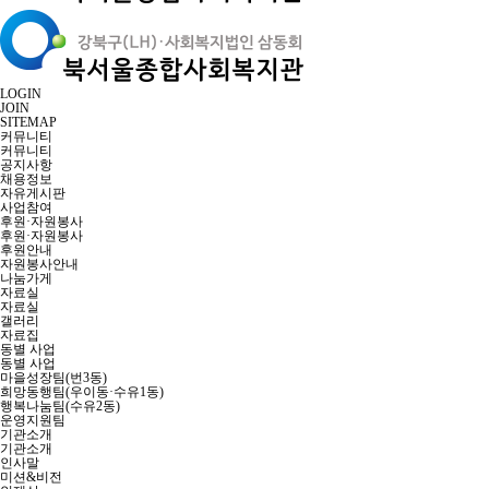
LOGIN
JOIN
SITEMAP
커뮤니티
커뮤니티
공지사항
채용정보
자유게시판
사업참여
후원·자원봉사
후원·자원봉사
후원안내
자원봉사안내
나눔가게
자료실
자료실
갤러리
자료집
동별 사업
동별 사업
마을성장팀(번3동)
희망동행팀(우이동·수유1동)
행복나눔팀(수유2동)
운영지원팀
기관소개
기관소개
인사말
미션&비전