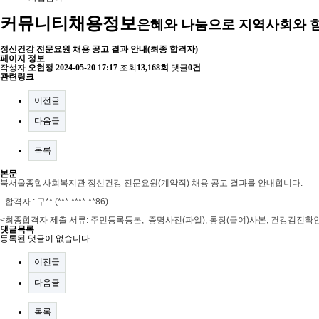
커뮤니티
채용정보
은혜와 나눔으로 지역사회와 
정신건강 전문요원 채용 공고 결과 안내(최종 합격자)
페이지 정보
작성자
오현정
2024-05-20 17:17
조회
13,168회
댓글
0건
관련링크
이전글
다음글
목록
본문
북서울종합사회복지관 정신건강 전문요원(계약직) 채용 공고 결과를 안내합니다
.
- 합격자
: 구
** (***-****-
*
*86
)
<
최종합격자 제출 서류
:
주민등록등본
,
증명사진
(
파일
),
통장
(
급여
)
사본
,
건강검진확
댓글목록
등록된 댓글이 없습니다.
이전글
다음글
목록