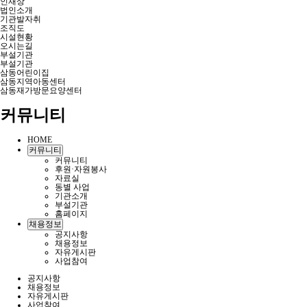
인재상
법인소개
기관발자취
조직도
시설현황
오시는길
부설기관
부설기관
삼동어린이집
삼동지역아동센터
삼동재가방문요양센터
커뮤니티
HOME
커뮤니티
커뮤니티
후원·자원봉사
자료실
동별 사업
기관소개
부설기관
홈페이지
채용정보
공지사항
채용정보
자유게시판
사업참여
공지사항
채용정보
자유게시판
사업참여