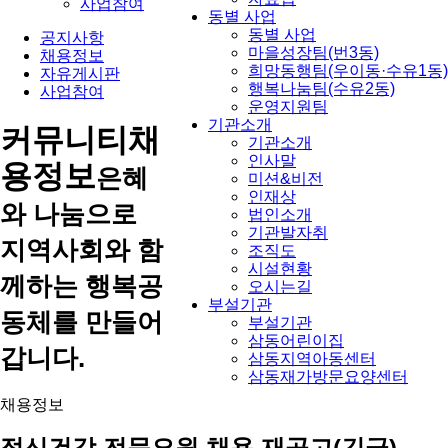
사업참여
동별 사업
동별 사업
공지사항
마을성장팀(번3동)
채용정보
희망동행팀(우이동·수유1동)
자유게시판
행복나눔팀(수유2동)
사업참여
운영지원팀
기관소개
커뮤니티
채
기관소개
인사말
용정보
은혜
미션&비전
인재상
와 나눔으로
법인소개
기관발자취
지역사회와 함
조직도
시설현황
께하는 행복공
오시는길
부설기관
동체를 만들어
부설기관
삼동어린이집
갑니다.
삼동지역아동센터
삼동재가방문요양센터
채용정보
정신건강 전문요원 채용 재공고(긴급)