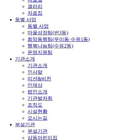
갤러리
자료집
동별 사업
동별 사업
마을성장팀(번3동)
희망동행팀(우이동·수유1동)
행복나눔팀(수유2동)
운영지원팀
기관소개
기관소개
인사말
미션&비전
인재상
법인소개
기관발자취
조직도
시설현황
오시는길
부설기관
부설기관
삼동어린이집