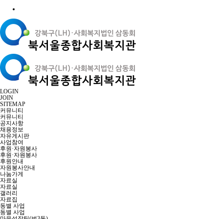
LOGIN
JOIN
SITEMAP
커뮤니티
커뮤니티
공지사항
채용정보
자유게시판
사업참여
후원·자원봉사
후원·자원봉사
후원안내
자원봉사안내
나눔가게
자료실
자료실
갤러리
자료집
동별 사업
동별 사업
마을성장팀(번3동)