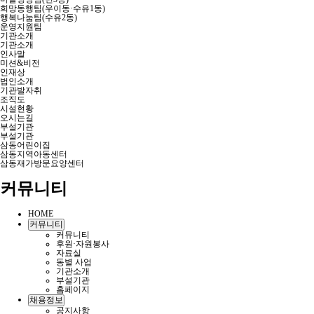
희망동행팀(우이동·수유1동)
행복나눔팀(수유2동)
운영지원팀
기관소개
기관소개
인사말
미션&비전
인재상
법인소개
기관발자취
조직도
시설현황
오시는길
부설기관
부설기관
삼동어린이집
삼동지역아동센터
삼동재가방문요양센터
커뮤니티
HOME
커뮤니티
커뮤니티
후원·자원봉사
자료실
동별 사업
기관소개
부설기관
홈페이지
채용정보
공지사항