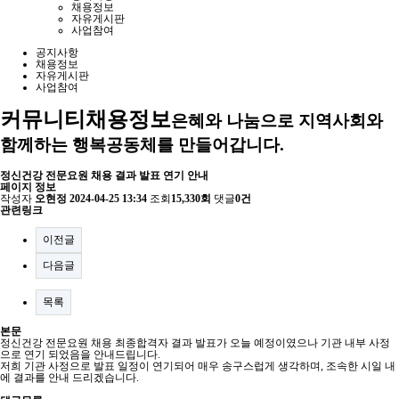
채용정보
자유게시판
사업참여
공지사항
채용정보
자유게시판
사업참여
커뮤니티
채용정보
은혜와 나눔으로 지역사회와
함께하는 행복공동체를 만들어갑니다.
정신건강 전문요원 채용 결과 발표 연기 안내
페이지 정보
작성자
오현정
2024-04-25 13:34
조회
15,330회
댓글
0건
관련링크
이전글
다음글
목록
본문
정신건강 전문요원 채용 최종합격자 결과 발표가 오늘 예정이였으나 기관 내부 사정
으로 연기 되었음을 안내드립니다.
저희 기관 사정으로 발표 일정이 연기되어 매우 송구스럽게 생각하며, 조속한 시일 내
에 결과를 안내 드리겠습니다.