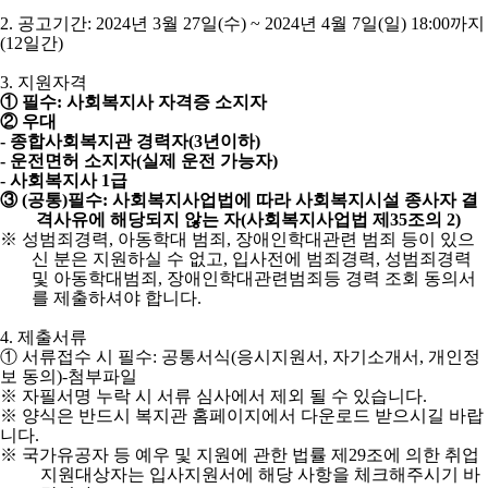
2.
공고기간
: 2024
년
3
월
27
일
(
수
) ~ 2024
년
4
월
7
일
(
일
) 18:00
까지
(12
일간
)
3.
지원자격
①
필수
:
사회복지사 자격증 소지자
②
우대
-
종합사회복지관 경력자
(3
년이하
)
-
운전면허 소지자
(
실제 운전 가능자
)
-
사회복지사
1
급
③
(
공통
)
필수
:
사회복지사업법에 따라 사회복지시설 종사자 결
격사유에 해당되지 않는 자
(
사회복지사업법 제
35
조의
2)
※
성범죄경력
,
아동학대 범죄
,
장애인학대관련 범죄 등이 있으
신 분은 지원하실 수 없고
,
입사전에 범죄경력
,
성범죄경력
및 아동학대범죄
,
장애인학대관련범죄등 경력 조회 동의서
를 제출하셔야 합니다
.
4.
제출서류
①
서류접수 시 필수
:
공통서식
(
응시지원서
,
자기소개서
,
개인정
보 동의
)-
첨부파일
※
자필서명 누락 시 서류 심사에서 제외 될 수 있습니다
.
※
양식은 반드시 복지관 홈페이지에서 다운로드 받으시길 바랍
니다
.
※
국가유공자 등 예우 및 지원에 관한 법률 제
29
조에 의한 취업
지원대상자는 입사지원서에 해당 사항을 체크해주시기 바