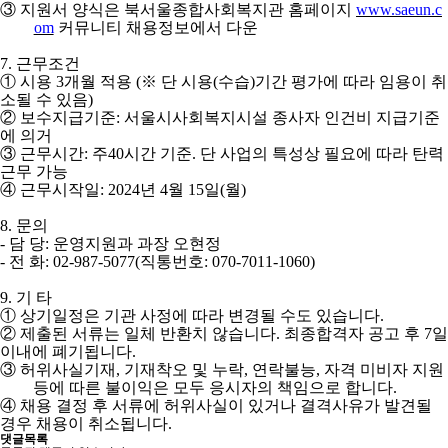
③
지원서 양식은 북서울종합사회복지관 홈페이지
www.saeun.c
om
커뮤니티 채용정보에서 다운
7.
근무조건
①
시용
3
개월 적용
(
※
단 시용
(
수습
)
기간 평가에 따라 임용이 취
소될 수 있음
)
②
보수지급기준
:
서울시사회복지시설 종사자 인건비 지급기준
에 의거
③
근무시간
:
주
40
시간 기준
.
단 사업의 특성상 필요에 따라 탄력
근무 가능
④
근무시작일
: 2024
년
4
월
15
일
(
월
)
8.
문의
-
담 당
:
운영지원과 과장 오현정
-
전 화
: 02-987-5077(
직통번호
: 070-7011-1060)
9.
기 타
①
상기일정은 기관 사정에 따라 변경될 수도 있습니다
.
②
제출된 서류는 일체 반환치 않습니다
.
최종합격자 공고 후
7
일
이내에 폐기됩니다
.
③
허위사실기재
,
기재착오 및 누락
,
연락불능
,
자격 미비자 지원
등에 따른 불이익은 모두 응시자의 책임으로 합니다
.
④
채용 결정 후 서류에 허위사실이 있거나 결격사유가 발견될
경우 채용이 취소됩니다
.
댓글목록