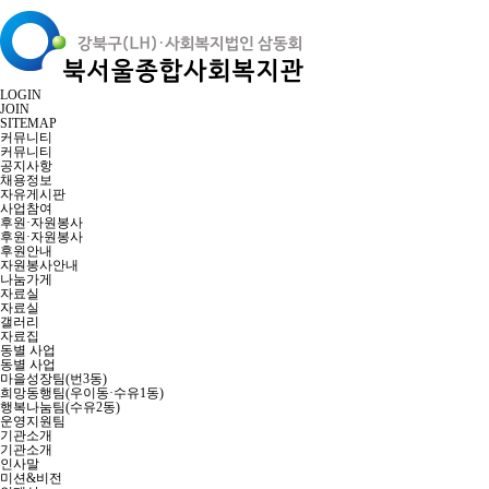
LOGIN
JOIN
SITEMAP
커뮤니티
커뮤니티
공지사항
채용정보
자유게시판
사업참여
후원·자원봉사
후원·자원봉사
후원안내
자원봉사안내
나눔가게
자료실
자료실
갤러리
자료집
동별 사업
동별 사업
마을성장팀(번3동)
희망동행팀(우이동·수유1동)
행복나눔팀(수유2동)
운영지원팀
기관소개
기관소개
인사말
미션&비전