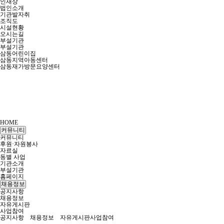
인재상
법인소개
기관발자취
조직도
시설현황
오시는길
부설기관
부설기관
삼동어린이집
삼동지역아동센터
삼동재가방문요양센터
HOME
커뮤니티
커뮤니티
후원·자원봉사
자료실
동별 사업
기관소개
부설기관
홈페이지
채용정보
공지사항
채용정보
자유게시판
사업참여
공지사항
채용정보
자유게시판
사업참여