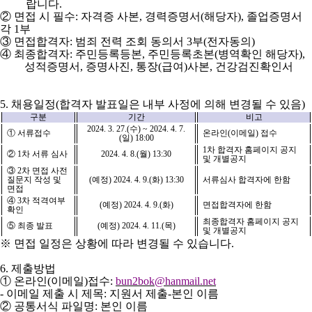
랍니다
.
②
면접 시 필수
:
자격증 사본
,
경력증명서
(
해당자
),
졸업증명서
각
1
부
③
면접합격자
:
범죄 전력 조회 동의서
3
부
(
전자동의
)
④
최종합격자
:
주민등록등본
,
주민등록초본
(
병역확인 해당자
),
성적증명서
,
증명사진
,
통장
(
급여
)
사본
,
건강검진확인서
5.
채용일정
(
합격자 발표일은 내부 사정에 의해 변경될 수 있음
)
구분
기간
비고
2024. 3. 27.(
수
) ~ 2024. 4. 7.
①
서류접수
온라인
(
이메일
)
접수
(
일
) 18:00
1
차 합격자 홈페이지 공지
②
1
차 서류 심사
2024. 4. 8.(
월
) 13:30
및 개별공지
③
2
차 면접 사전
질문지 작성 및
(
예정
) 2024. 4. 9.(
화
) 13:30
서류심사 합격자에 한함
면접
④
3
차 적격여부
(
예정
) 2024. 4. 9.(
화
)
면접합격자에 한함
확인
최종합격자 홈페이지 공지
⑤
최종 발표
(
예정
) 2024. 4. 11.(
목
)
및 개별공지
※
면접 일정은 상황에 따라 변경될 수 있습니다
.
6.
제출방법
①
온라인
(
이메일
)
접수
:
bun2bok@hanmail.net
-
이메일 제출 시 제목
:
지원서 제출
-
본인 이름
②
공통서식 파일명
:
본인 이름