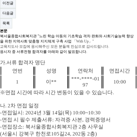
이전글
다음글
목록
본문
북서울종합사회복지관 "느린 학습 아동의 기초학습 격차 완화와 사회기술능력 향상
을 위한 지역사회 맞춤형 지지체계 구축 사업
「W
ith Up
」"
교육지도사 모집에 응시해주신 모든 분들께 진심으로 감사드립니다.
응시자 중 서류전형 합격자를 아래와 같이 발표합니다.
가
.
서류 합격자 명단
연번
성명
연락처
면접시간
***-****-01
1
이**
10:00
97
※
면접 시간에 따라 시간 변동이 있을 수 있습니다
.
나
. 2
차 면접 일정
-
면접일시
: 2024
년 3
월 14
일
(
목
) 10:00~10:30
-
면접 시 필수 제출서류
:
자격증 사본
,
경력증명서
-
면접장소
: 북서울
종합사회복지관 2층 사무실
(
서울시 강북구 한천로
105
길
24, 202
동 2층
)