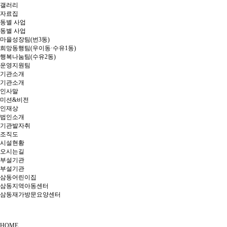
갤러리
자료집
동별 사업
동별 사업
마을성장팀(번3동)
희망동행팀(우이동·수유1동)
행복나눔팀(수유2동)
운영지원팀
기관소개
기관소개
인사말
미션&비전
인재상
법인소개
기관발자취
조직도
시설현황
오시는길
부설기관
부설기관
삼동어린이집
삼동지역아동센터
삼동재가방문요양센터
HOME