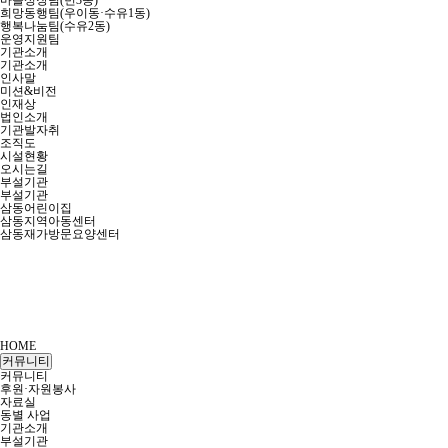
마을성장팀(번3동)
희망동행팀(우이동·수유1동)
행복나눔팀(수유2동)
운영지원팀
기관소개
기관소개
인사말
미션&비전
인재상
법인소개
기관발자취
조직도
시설현황
오시는길
부설기관
부설기관
삼동어린이집
삼동지역아동센터
삼동재가방문요양센터
HOME
커뮤니티
커뮤니티
후원·자원봉사
자료실
동별 사업
기관소개
부설기관