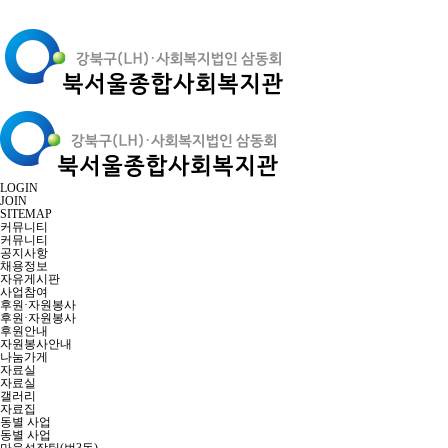
LOGIN
JOIN
SITEMAP
커뮤니티
커뮤니티
공지사항
채용정보
자유게시판
사업참여
후원·자원봉사
후원·자원봉사
후원안내
자원봉사안내
나눔가게
자료실
자료실
갤러리
자료집
동별 사업
동별 사업