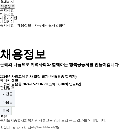
홈페이지
채용정보
공지사항
채용정보
자유게시판
사업참여
공지사항
채용정보
자유게시판
사업참여
채용정보
은혜와 나눔으로 지역사회와 함께하는 행복공동체를 만들어갑니다.
2024년 사회교육 강사 모집 결과 안내(최종 합격자)
페이지 정보
작성자
김은동
2024-02-29 16:20
조회
13,608회
댓글
0건
관련링크
이전글
다음글
목록
본문
북서울지종합사회복지관 사회교육 강사 모집 공고 결과를 안내합니다.
합격자 : 미술교실 심** (***-****-**05)