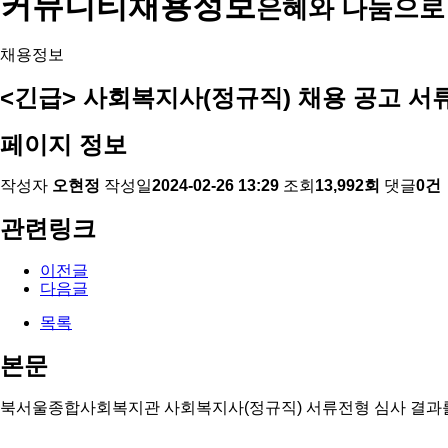
커뮤니티
채용정보
은혜와 나눔으로
채용정보
<긴급> 사회복지사(정규직) 채용 공고 서
페이지 정보
작성자
오현정
작성일
2024-02-26 13:29
조회
13,992회
댓글
0건
관련링크
이전글
다음글
목록
본문
북서울종합사회복지관 사회복지사
(
정규직
)
서류전형 심사 결과