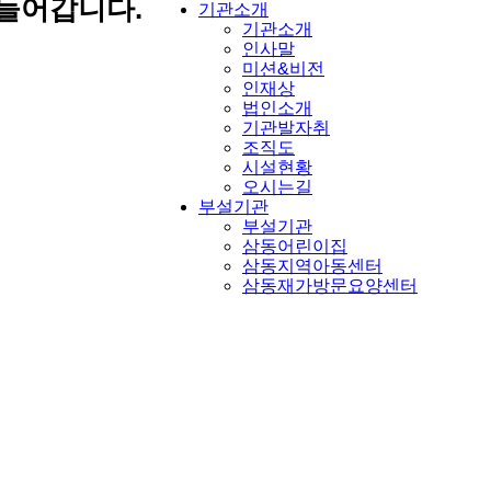
들어갑니다.
기관소개
기관소개
인사말
미션&비전
인재상
법인소개
기관발자취
조직도
시설현황
오시는길
부설기관
부설기관
삼동어린이집
삼동지역아동센터
삼동재가방문요양센터