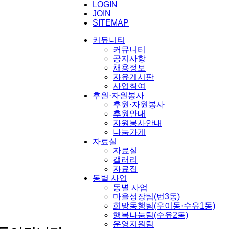
LOGIN
JOIN
SITEMAP
커뮤니티
커뮤니티
공지사항
채용정보
자유게시판
사업참여
후원·자원봉사
후원·자원봉사
후원안내
자원봉사안내
나눔가게
자료실
자료실
갤러리
자료집
동별 사업
동별 사업
마을성장팀(번3동)
희망동행팀(우이동·수유1동)
행복나눔팀(수유2동)
운영지원팀