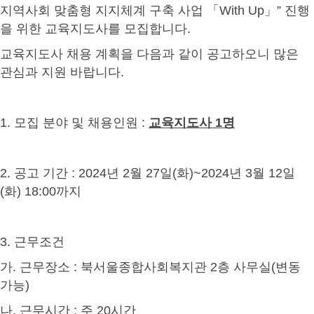
지역사회 맞춤형 지지체계
구축 사업
「
With Up
」
”
진행
을 위한 교육지도사를 모집합니다
.
교육지도사 채용 계획을 다음과 같이 공고하오니 많은
관심과 지원 바랍니다
.
1.
모집 분야 및 채용인원
:
교육지도사
1
명
2.
공고 기간
: 2024
년
2
월
27
일
(
화
)~2024
년
3
월
12
일
(
화
) 18:00
까지
3.
근무조건
가
.
근무장소
:
북서울종합사회복지관
2
층 사무실
(
변동
가능
)
나
.
근무시간
:
주
20
시간