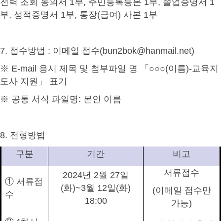
전력 조회 동의서
1
부
,
주민등록등본
1
부
,
졸업증명서
1
부
,
성적증명서
1
부
,
통장
(
급여
)
사본
1
부
7.
접수방법
:
이메일 접수
(bun2bok@hanmail.net)
※
E-mail
응시 제목 및 첨부파일 명
「○○○
(
이름
)-
교육지
도사 지원
」
표기
※
공통 서식 파일명
:
본인 이름
8.
전형방법
구분
기간
비고
서류접수
2024
년
2
월
27
일
①
서류접
(
화
)~3
월
12
일
(
화
)
(
이메일 접수만
수
18:00
가능
)