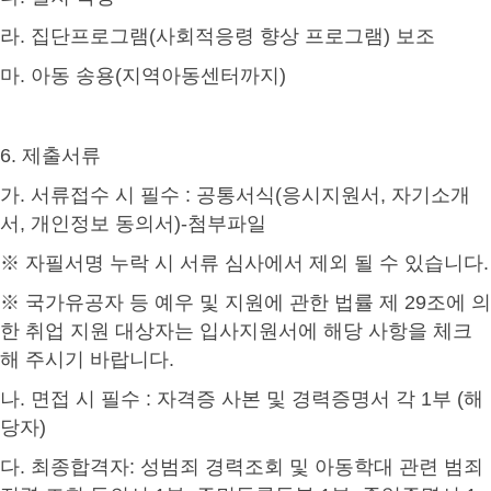
라
. 집단프로그램(사회적응령 향상 프로그램)
보조
마
.
아동 송용
(
지역아동센터까지
)
6.
제출서류
가
.
서류접수 시 필수
:
공통서식
(
응시지원서
,
자기소개
서
,
개인정보 동의서
)-
첨부파일
※
자필서명 누락 시 서류 심사에서 제외 될 수 있습니다
.
※
국가유공자 등 예우 및 지원에 관한 법률 제
29
조에 의
한 취업 지원 대상자는 입사지원서에 해당 사항을 체크
해 주시기 바랍니다
.
나
.
면접 시 필수
:
자격증 사본 및 경력증명서 각
1
부
(
해
당자
)
다
.
최종합격자
:
성범죄 경력조회 및 아동학대 관련 범죄