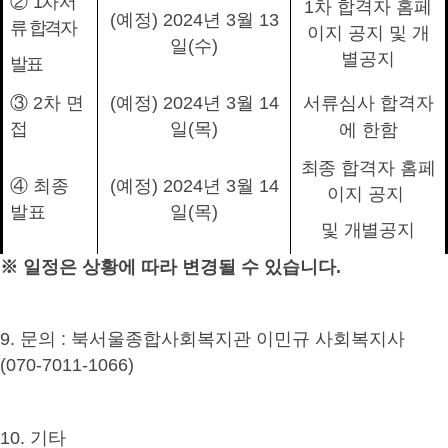
②
1
차 서
1
차 합격자 홈페
(
예정
) 2024
년
3
월
13
류 합격자
이지 공지
및 개
일
(수
)
별공지
발표
③
2
차 면
(
예정
) 2024
년
3
월
14
서류심사 합격자
접
일
(
목
)
에 한함
최종 합격자 홈페
④
최종
(
예정
) 2024
년
3
월
14
이지 공지
발표
일
(
목
)
및 개별공지
※
일정은 상황에 따라 변경될 수 있습니다
.
9.
문의
:
북서울종합사회복지관 이민규 사회복지사
(070-7011-1066)
10.
기타