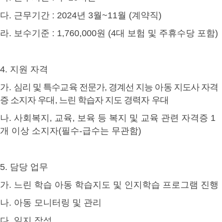
다
.
근무기간
: 2024
년
3
월
~11
월
(
계약직
)
라
.
보수기준
: 1,760,000
원
(4
대 보험 및 주휴수당 포함
)
4.
지원 자격
가
.
심리 및 특수교육 전문가
,
경계선 지능 아동 지도사 자격
증 소지자 우대
,
느린 학습자 지도 경력자 우대
나
.
사회복지
,
교육
,
보육 등 복지 및 교육 관련 자격증
1
개 이상 소지자
(
필수
-
급수는 무관함
)
5.
담당 업무
가
.
느린 학습 아동 학습지도 및 인지학습 프로그램 진행
나
.
아동 모니터링 및 관리
다
.
일지 작성