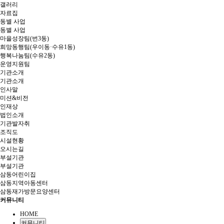
갤러리
자료집
동별 사업
동별 사업
마을성장팀(번3동)
희망동행팀(우이동·수유1동)
행복나눔팀(수유2동)
운영지원팀
기관소개
기관소개
인사말
미션&비전
인재상
법인소개
기관발자취
조직도
시설현황
오시는길
부설기관
부설기관
삼동어린이집
삼동지역아동센터
삼동재가방문요양센터
커뮤니티
HOME
커뮤니티