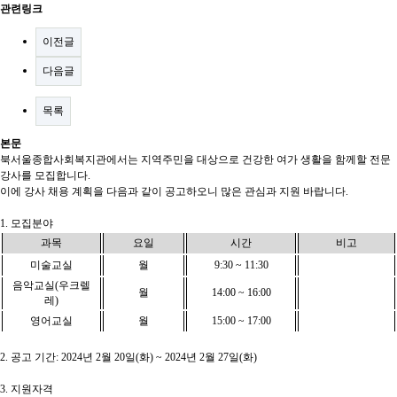
관련링크
이전글
다음글
목록
본문
북서울종합사회복지관에서는 지역주민을 대상으로 건강한 여가 생활을 함께할 전문
강사를 모집합니다
.
이에 강사 채용 계획을 다음과 같이 공고하오니 많은 관심과 지원 바랍니다
.
1.
모집분야
과목
요일
시간
비고
미술교실
월
9:30 ~ 11:30
음악교실
(
우크렐
월
14:00 ~ 16:00
레
)
영어교실
월
15:00 ~ 17:00
2.
공고 기간
: 2024
년
2
월
20
일
(
화
) ~ 2024
년
2
월
27
일
(
화
)
3.
지원자격