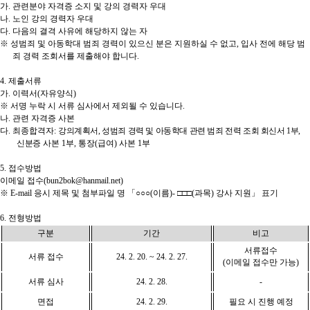
가
.
관련분야 자격증 소지 및 강의 경력자 우대
나
.
노인 강의 경력자 우대
다
.
다음의 결격 사유에 해당하지 않는 자
※
성범죄 및 아동학대 범죄 경력이 있으신 분은 지원하실 수 없고
,
입사 전에 해당 범
죄 경력 조회서를 제출해야 합니다
.
4.
제출서류
가
.
이력서
(
자유양식
)
※
서명 누락 시 서류 심사에서 제외될 수 있습니다
.
나
.
관련 자격증 사본
다
.
최종합격자
:
강의계획서
,
성범죄 경력 및 아동학대 관련 범죄 전력 조회 회신서
1
부
,
신분증
사본
1
부
,
통장
(
급여
)
사본
1
부
5.
접수방법
이메일 접수
(bun2bok@hanmail.net)
※
E-mail
응시 제목 및 첨부파일 명
「○○○
(
이름
)-
□□□
(
과목
)
강사 지원
」
표기
6.
전형방법
구분
기간
비고
서류접수
서류 접수
24. 2. 20. ~ 24. 2. 27.
(
이메일 접수만 가능
)
서류 심사
24. 2. 28.
-
면접
24. 2. 29.
필요 시 진행 예정