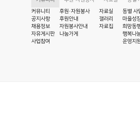
커뮤니티
후원·자원봉사
자료실
동별 사
공지사항
후원안내
갤러리
마을성장
채용정보
자원봉사안내
자료집
희망동행
자유게시판
나눔가게
행복나눔
사업참여
운영지