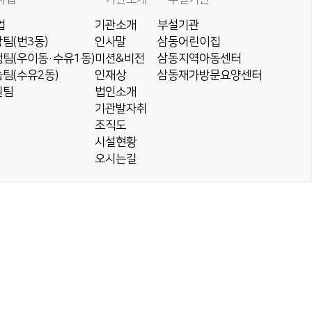
업
기관소개
부설기관
팀(번3동)
인사말
삼동어린이집
팀(우이동·수유1동)
미션&비전
삼동지역아동센터
팀(수유2동)
인재상
삼동재가방문요양센터
원팀
법인소개
기관발자취
조직도
시설현황
오시는길