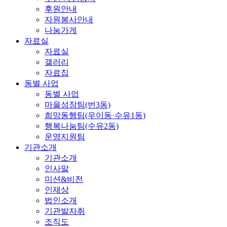
후원안내
자원봉사안내
나눔가게
자료실
자료실
갤러리
자료집
동별 사업
동별 사업
마을성장팀(번3동)
희망동행팀(우이동·수유1동)
행복나눔팀(수유2동)
운영지원팀
기관소개
기관소개
인사말
미션&비전
인재상
법인소개
기관발자취
조직도