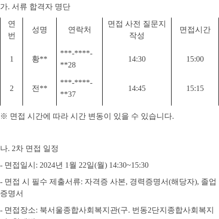
가
.
서류 합격자 명단
연
면접 사전 질문지
성명
연락처
면접시간
번
작성
***-****-
1
황
**
14:30
15:00
**28
***-****-
2
전
**
14:45
15:15
**37
※
면접 시간에 따라 시간 변동이 있을 수 있습니다
.
나
. 2
차 면접 일정
-
면접일시
: 2024
년
1
월
22
일
(월
) 14:30~15:30
-
면접 시 필수 제출서류
:
자격증 사본
,
경력증명서
(
해당자
),
졸업
증명서
-
면접장소
:
북서울종합사회복지관
(
구
.
번동
2
단지종합사회복지