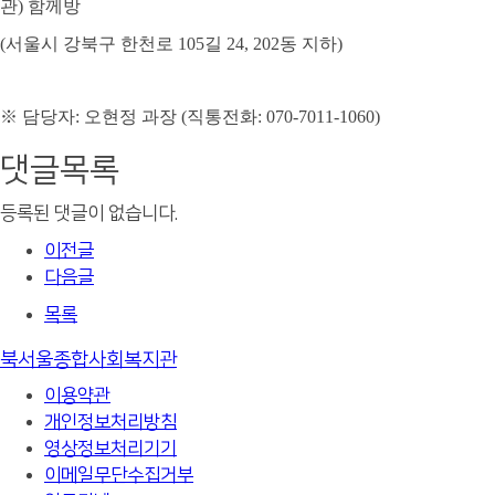
관
)
함께방
(
서울시 강북구 한천로
105
길
24, 202
동 지하
)
※
담당자
:
오현정 과장
(
직통전화
: 070-7011-1060)
댓글목록
등록된 댓글이 없습니다.
이전글
다음글
목록
북서울종합사회복지관
이용약관
개인정보처리방침
영상정보처리기기
이메일무단수집거부