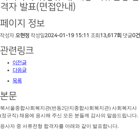
격자 발표(면접안내)
페이지 정보
작성자
오현정
작성일
2024-01-19 15:11
조회
13,617회
댓글
0건
관련링크
이전글
다음글
목록
본문
북서울종합사회복지관
(
번동
2
단지종합사회복지관
)
사회복지사
(
정규직
)
채용에 응시해 주신 모든 분들께 감사의 말씀드립니다
.
응사자 중 서류전형 합격자를 아래와 같이 발표합니다
.