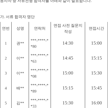
응사자 중 서류전형 합격자를 아래와 같이 발표합니다
.
가
.
서류 합격자 명단
면접 사전 질문지
연번
성명
연락처
면접시간
작성
***-****-*
14:30
15:00
1
권
**
*80
***-****-*
14:45
15:15
2
이
**
*63
***-****-*
15:00
15:30
3
이
**
*08
***-****-*
15:15
15:45
4
배
**
*89
***-****-*
15:30
16:00
5
김
**
*33