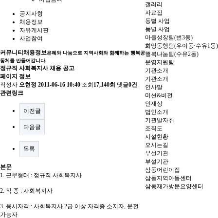
갤러리
자료집
공지사항
동별 사업
채용정보
동별 사업
자유게시판
마을성장팀(번3동)
사업참여
희망동행팀(우이동·수유1동)
커뮤니티
채용정보
은혜와 나눔으로 지역사회와 함께하는 행복공
행복나눔팀(수유2동)
동체를 만들어갑니다.
운영지원팀
정규직 사회복지사 채용 공고
기관소개
페이지 정보
기관소개
작성자
오현정
2011-06-16 10:40
조회
17,140회
댓글
0건
인사말
관련링크
미션&비전
인재상
이전글
법인소개
기관발자취
다음글
조직도
시설현황
오시는길
목록
부설기관
부설기관
본문
삼동어린이집
1. 근무형태 : 정규직 사회복지사
삼동지역아동센터
삼동재가방문요양센터
2. 직 종 : 사회복지사
3. 응시자격 : 사회복지사 2급 이상 자격증 소지자, 운전
가능자