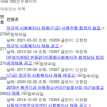
Total 392건
9 페이지
채용정보 목록
번
컨텐츠
호
정규직 사회복지사 채용(긴급) 서류전형 합격자 발표
272
날짜: 2021-03-02
조회: 15359
글쓴이:
오현정
정규직 사회복지사 채용 공고
271
날짜: 2013-02-14
조회: 15357
글쓴이:
박은옥
[운영지원팀] 번동2단지종합사회복지관 회계담당 팀장
공개채용 공고
270
날짜: 2017-09-06
조회: 15357
글쓴이:
신성임
(긴급) 정규직 사회복지사 채용 재공고
269
날짜: 2020-02-26
조회: 15355
글쓴이:
오현정
2015년 복권기금 아동청소년야간보호사업 야간보호교
사 채용
268
날짜: 2014-12-03
조회: 15354
글쓴이:
이보람
삼동재가방문요양센터 사회복지사 채용 공고