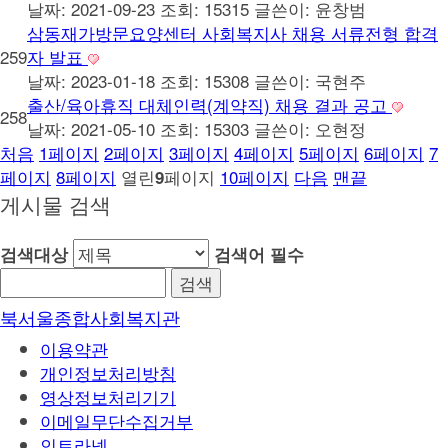
날짜: 2021-09-23
조회: 15315
글쓴이:
윤창범
삼동재가방문요양센터 사회복지사 채용 서류전형 합격
259
자 발표
날짜: 2023-01-18
조회: 15308
글쓴이:
국현주
출산/육아휴직 대체인력(계약직) 채용 결과 공고
258
날짜: 2021-05-10
조회: 15303
글쓴이:
오현정
처음
1
페이지
2
페이지
3
페이지
4
페이지
5
페이지
6
페이지
7
페이지
8
페이지
열린
페이지
10
페이지
다음
맨끝
9
게시물 검색
검색대상
검색어
필수
북서울종합사회복지관
이용약관
개인정보처리방침
영상정보처리기기
이메일무단수집거부
인트라넷