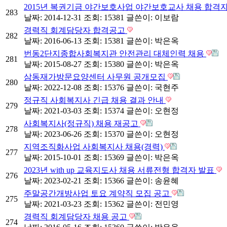
2015년 복권기금 야간보호사업 야간보호교사 채용 합격
283
날짜: 2014-12-31
조회: 15381
글쓴이:
이보람
경력직 회계담당자 합격공고
282
날짜: 2016-06-13
조회: 15381
글쓴이:
박은옥
번동2단지종합사회복지관 안전관리 대체인력 채용
281
날짜: 2015-08-27
조회: 15380
글쓴이:
박은옥
삼동재가방문요양센터 사무원 공개모집
280
날짜: 2022-12-08
조회: 15376
글쓴이:
국현주
정규직 사회복지사 긴급 채용 결과 안내
279
날짜: 2021-03-03
조회: 15374
글쓴이:
오현정
사회복지사(정규직) 채용 재공고
278
날짜: 2023-06-26
조회: 15370
글쓴이:
오현정
지역조직화사업 사회복지사 채용(경력)
277
날짜: 2015-10-01
조회: 15369
글쓴이:
박은옥
2023년 with up 교육지도사 채용 서류전형 합격자 발표
276
날짜: 2023-02-21
조회: 15366
글쓴이:
송윤혜
주말공간개방사업 토요 계약직 모집 공고
275
날짜: 2021-03-23
조회: 15362
글쓴이:
전민영
경력직 회계담당자 채용 공고
274