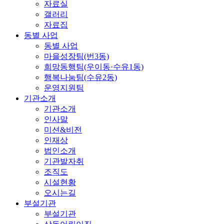
자료실
갤러리
자료집
동별 사업
동별 사업
마을성장팀(번3동)
희망동행팀(우이동·수유1동)
행복나눔팀(수유2동)
운영지원팀
기관소개
기관소개
인사말
미션&비전
인재상
법인소개
기관발자취
조직도
시설현황
오시는길
부설기관
부설기관