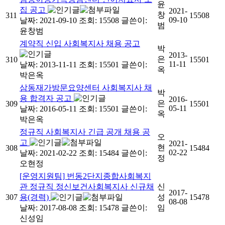
윤
집 공고
2021-
창
311
15508
09-10
날짜: 2021-09-10
조회: 15508
글쓴이:
범
윤창범
계약직 신입 사회복지사 채용 공고
박
2013-
은
310
15501
11-11
날짜: 2013-11-11
조회: 15501
글쓴이:
옥
박은옥
삼동재가방문요양센터 사회복지사 채
박
용 합격자 공고
2016-
은
309
15501
05-11
날짜: 2016-05-11
조회: 15501
글쓴이:
옥
박은옥
정규직 사회복지사 긴급 공개 채용 공
오
고
2021-
현
308
15484
02-22
날짜: 2021-02-22
조회: 15484
글쓴이:
정
오현정
[운영지원팀] 번동2단지종합사회복지
관 정규직 정신보건사회복지사 신규채
신
2017-
307
용(경력)
성
15478
08-08
날짜: 2017-08-08
조회: 15478
글쓴이:
임
신성임