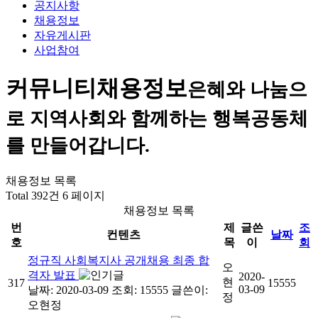
공지사항
채용정보
자유게시판
사업참여
커뮤니티
채용정보
은혜와 나눔으
로 지역사회와 함께하는 행복공동체
를 만들어갑니다.
채용정보 목록
Total 392건
6 페이지
채용정보 목록
번
제
글쓴
조
컨텐츠
날짜
호
목
이
회
정규직 사회복지사 공개채용 최종 합
오
격자 발표
2020-
현
317
15555
03-09
날짜: 2020-03-09
조회: 15555
글쓴이:
정
오현정