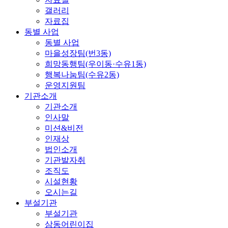
갤러리
자료집
동별 사업
동별 사업
마을성장팀(번3동)
희망동행팀(우이동·수유1동)
행복나눔팀(수유2동)
운영지원팀
기관소개
기관소개
인사말
미션&비전
인재상
법인소개
기관발자취
조직도
시설현황
오시는길
부설기관
부설기관
삼동어린이집