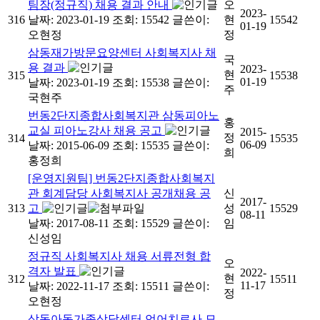
팀장(정규직) 채용 결과 안내
오
2023-
316
날짜: 2023-01-19
조회: 15542
글쓴이:
현
15542
01-19
오현정
정
삼동재가방문요양센터 사회복지사 채
국
용 결과
2023-
현
315
15538
01-19
날짜: 2023-01-19
조회: 15538
글쓴이:
주
국현주
번동2단지종합사회복지관 삼동피아노
홍
교실 피아노강사 채용 공고
2015-
정
314
15535
06-09
날짜: 2015-06-09
조회: 15535
글쓴이:
희
홍정희
[운영지원팀] 번동2단지종합사회복지
관 회계담당 사회복지사 공개채용 공
신
2017-
313
고
성
15529
08-11
날짜: 2017-08-11
조회: 15529
글쓴이:
임
신성임
정규직 사회복지사 채용 서류전형 합
오
격자 발표
2022-
현
312
15511
11-17
날짜: 2022-11-17
조회: 15511
글쓴이:
정
오현정
삼동아동가족상담센터 언어치료사 모