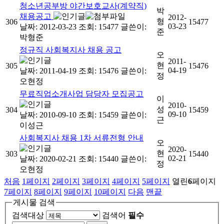
청소년공부방 야간보호교사(계약직)
박
채용공고
2012-
형
306
15477
03-23
날짜: 2012-03-23
조회: 15477
글쓴이:
준
박형준
정규직 사회복지사 채용 공고
오
2011-
현
305
15476
04-19
날짜: 2011-04-19
조회: 15476
글쓴이:
정
오현정
무료직업소개사업 담당자 모집공고
이
2010-
성
304
15459
09-10
날짜: 2010-09-10
조회: 15459
글쓴이:
근
이성근
사회복지사 채용 1차 서류전형 안내
오
2020-
현
303
15440
02-21
날짜: 2020-02-21
조회: 15440
글쓴이:
정
오현정
처음
1
페이지
2
페이지
3
페이지
4
페이지
5
페이지
열린
6
페이지
7
페이지
8
페이지
9
페이지
10
페이지
다음
맨끝
게시물 검색
검색대상
검색어
필수