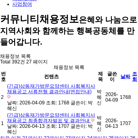
사업참여
커뮤니티
채용정보
은혜와 나눔으로
지역사회와 함께하는 행복공동체를 만
들어갑니다.
채용정보 목록
Total 392건
27 페이지
채용정보 목록
번
제
글쓴
조
컨텐츠
날짜
호
목
이
회
(긴급)삼동재가방문요양센터 사회복지사
채용공고 서류전형 결과안내(면접안내)
박
2026-
2
혜
1768
04-09
날짜: 2026-04-09
조회: 1768
글쓴이:
박
신
혜신
(긴급)삼동재가방문요양센터 사회복지사
박
채용공고 최종합격자발표 및 결과안내
2026-
1
혜
1707
날짜: 2026-04-13
조회: 1707
글쓴이:
박
04-13
신
혜신