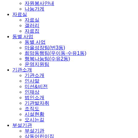
자원봉사안내
나눔가게
자료실
자료실
갤러리
자료집
동별 사업
동별 사업
마을성장팀(번3동)
희망동행팀(우이동·수유1동)
행복나눔팀(수유2동)
운영지원팀
기관소개
기관소개
인사말
미션&비전
인재상
법인소개
기관발자취
조직도
시설현황
오시는길
부설기관
부설기관
삼동어린이집