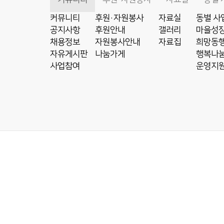
커뮤니티
후원·자원봉사
자료실
동별 사
공지사항
후원안내
갤러리
마을성장
채용정보
자원봉사안내
자료집
희망동행
자유게시판
나눔가게
행복나눔
사업참여
운영지