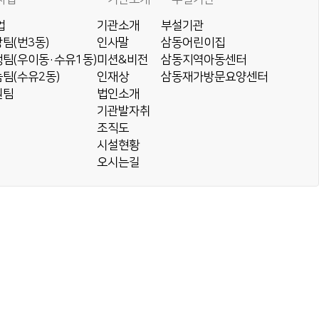
업
기관소개
부설기관
팀(번3동)
인사말
삼동어린이집
팀(우이동·수유1동)
미션&비전
삼동지역아동센터
팀(수유2동)
인재상
삼동재가방문요양센터
원팀
법인소개
기관발자취
조직도
시설현황
오시는길