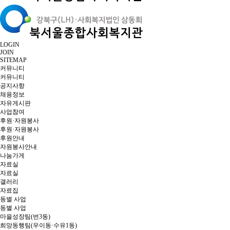
LOGIN
JOIN
SITEMAP
커뮤니티
커뮤니티
공지사항
채용정보
자유게시판
사업참여
후원·자원봉사
후원·자원봉사
후원안내
자원봉사안내
나눔가게
자료실
자료실
갤러리
자료집
동별 사업
동별 사업
마을성장팀(번3동)
희망동행팀(우이동·수유1동)