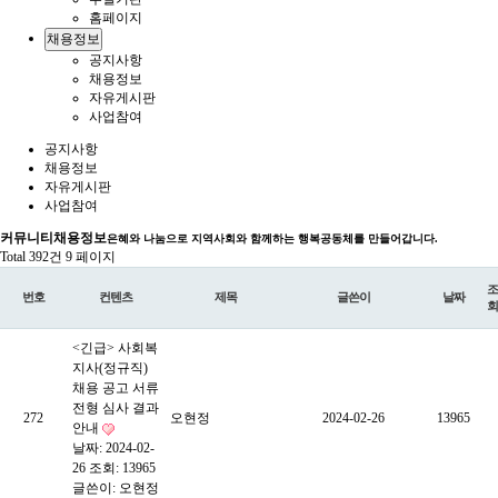
홈페이지
채용정보
공지사항
채용정보
자유게시판
사업참여
공지사항
채용정보
자유게시판
사업참여
커뮤니티
채용정보
은혜와 나눔으로 지역사회와 함께하는 행복공동체를 만들어갑니다.
Total 392건
9 페이지
조
번호
컨텐츠
제목
글쓴이
날짜
회
<긴급> 사회복
지사(정규직)
채용 공고 서류
전형 심사 결과
272
오현정
2024-02-26
13965
안내
날짜: 2024-02-
26
조회: 13965
글쓴이:
오현정