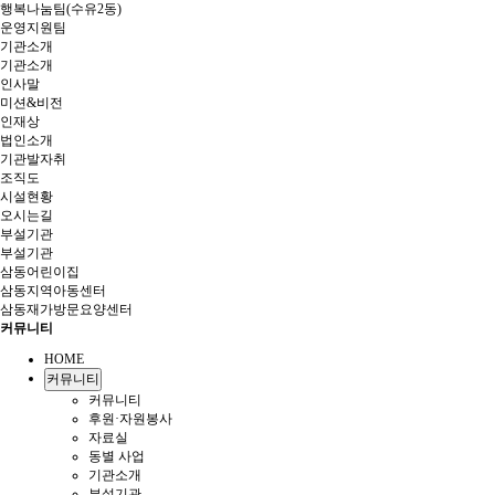
행복나눔팀(수유2동)
운영지원팀
기관소개
기관소개
인사말
미션&비전
인재상
법인소개
기관발자취
조직도
시설현황
오시는길
부설기관
부설기관
삼동어린이집
삼동지역아동센터
삼동재가방문요양센터
커뮤니티
HOME
커뮤니티
커뮤니티
후원·자원봉사
자료실
동별 사업
기관소개
부설기관