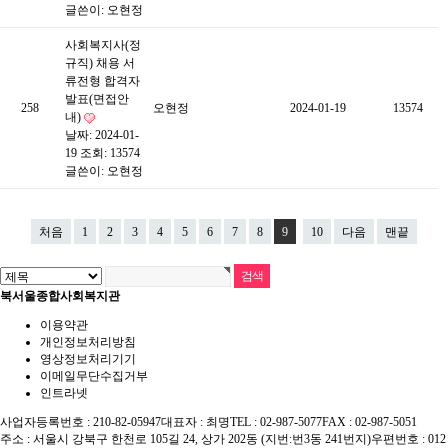
글쓴이:
오현정
사회복지사(정
규직) 채용 서
류전형 합격자
발표(면접안
258
오현정
2024-01-19
13574
내)
날짜: 2024-01-
19
조회: 13574
글쓴이:
오현정
처음
1
2
3
4
5
6
7
8
9
10
다음
맨끝
북서울종합사회복지관
이용약관
개인정보처리방침
영상정보처리기기
이메일무단수집거부
인트라넷
사업자등록번호 : 210-82-05947
대표자 : 최명
TEL : 02-987-5077
FAX : 02-987-5051
주소 : 서울시 강북구 한천로 105길 24, 상가 202동 (지번:번3동 241번지)
우편번호 : 012